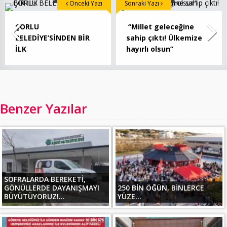
Önceki Yazı
Sonraki Yazı
ÇORLU
“Millet geleceğine
BELEDİYE’SİNDEN BİR
sahip çıktı! Ülkemize
İLK
hayırlı olsun”
Benzer Yazılar
SOFRALARDA BEREKETİ,
GÖNÜLLERDE DAYANIŞMAYI
250 BİN ÖĞÜN, BİNLERCE
BÜYÜTÜYORUZ!...
YÜZE...