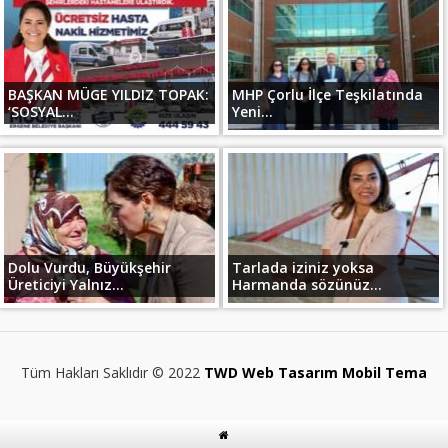
BAŞKAN MÜGE YILDIZ TOPAK:
MHP Çorlu İlçe Teşkilatında
‘SOSYAL...
Yeni...
Dolu Vurdu, Büyükşehir
Tarlada iziniz yoksa
Üreticiyi Yalnız...
Harmanda sözünüz...
Tüm Hakları Saklıdır © 2022
TWD Web Tasarım Mobil Tema