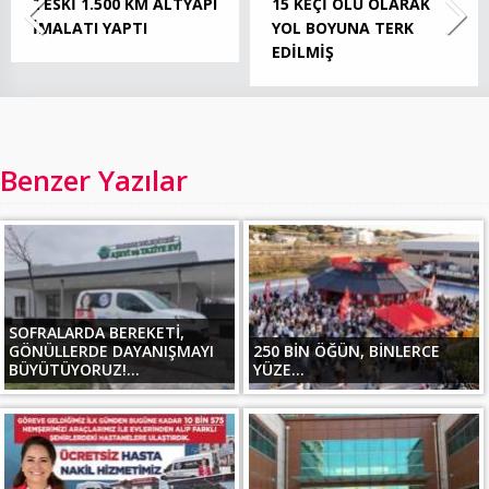
TESKİ 1.500 KM ALTYAPI
15 KEÇİ ÖLÜ OLARAK
İMALATI YAPTI
YOL BOYUNA TERK
EDİLMİŞ
Benzer Yazılar
SOFRALARDA BEREKETİ,
GÖNÜLLERDE DAYANIŞMAYI
250 BİN ÖĞÜN, BİNLERCE
BÜYÜTÜYORUZ!...
YÜZE...