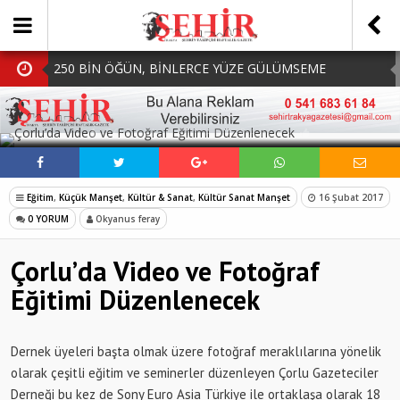
250 BİN ÖĞÜN, BİNLERCE YÜZE GÜLÜMSEME
BAŞKAN MÜGE YILDIZ TOPAK: ‘SOSYAL
SOSYAL MEDYADA PAYLAŞ
BELEDİYECİLİKTE HİÇBİR HEMŞERİMİZİ YALNIZ
MHP Çorlu İlçe Teşkilatında Yeni Dönem Başladı:
BIRAKMIYORUZ!’
Mazbatalar Alındı
Dolu Vurdu, Büyükşehir Üreticiyi Yalnız Bırakmadı
Eğitim
,
Küçük Manşet
,
Kültür & Sanat
,
Kültür Sanat Manşet
16 Şubat 2017
SOFRALARDA BEREKETİ, GÖNÜLLERDE DAYANIŞMAYI
0 YORUM
Okyanus feray
BÜYÜTÜYORUZ!
Çorlu’da Video ve Fotoğraf
Eğitimi Düzenlenecek
Dernek üyeleri başta olmak üzere fotoğraf meraklılarına yönelik
olarak çeşitli eğitim ve seminerler düzenleyen Çorlu Gazeteciler
Derneği bu kez de Sony Euro Asia Türkiye ile ortaklaşa olarak 18