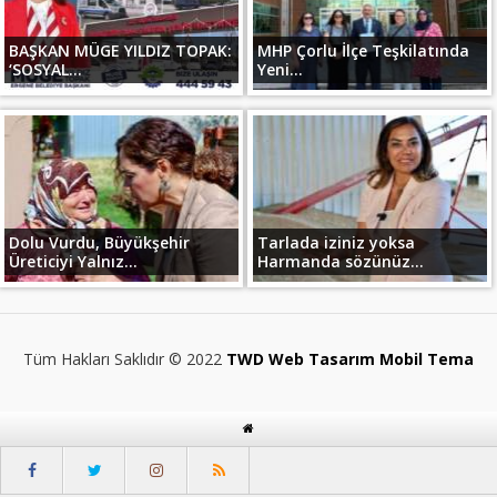
BAŞKAN MÜGE YILDIZ TOPAK:
MHP Çorlu İlçe Teşkilatında
‘SOSYAL...
Yeni...
Dolu Vurdu, Büyükşehir
Tarlada iziniz yoksa
Üreticiyi Yalnız...
Harmanda sözünüz...
Tüm Hakları Saklıdır © 2022
TWD Web Tasarım Mobil Tema