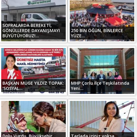
SOFRALARDA BEREKETİ,
GÖNÜLLERDE DAYANIŞMAYI
250 BİN ÖĞÜN, BİNLERCE
BÜYÜTÜYORUZ!...
YÜZE...
BAŞKAN MÜGE YILDIZ TOPAK:
MHP Çorlu İlçe Teşkilatında
‘SOSYAL...
Yeni...
Dolu Vurdu, Büyükşehir
Tarlada iziniz yoksa