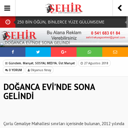
250 BİN ÖĞÜN, BİNLERCE YÜZE GÜLÜMSEME
BAŞKAN MÜGE YILDIZ TOPAK: ‘SOSYAL
SOSYAL MEDYADA PAYLAŞ
BELEDİYECİLİKTE HİÇBİR HEMŞERİMİZİ YALNIZ
MHP Çorlu İlçe Teşkilatında Yeni Dönem Başladı:
BIRAKMIYORUZ!’
Mazbatalar Alındı
Dolu Vurdu, Büyükşehir Üreticiyi Yalnız Bırakmadı
Gündem
,
Manşet
,
SOSYAL MEDYA
,
Üst Manşet
27 Ağustos 2018
SOFRALARDA BEREKETİ, GÖNÜLLERDE DAYANIŞMAYI
0 YORUM
Okyanus feray
BÜYÜTÜYORUZ!
DOĞANCA EVİ’NDE SONA
GELİNDİ
Çorlu Cemaliye Mahallesi sınırları içerisinde bulunan, 2012 yılında