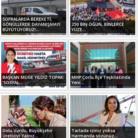
SOFRALARDA BEREKETİ,
GÖNÜLLERDE DAYANIŞMAYI
250 BİN ÖĞÜN, BİNLERCE
BÜYÜTÜYORUZ!...
YÜZE...
BAŞKAN MÜGE YILDIZ TOPAK:
MHP Çorlu İlçe Teşkilatında
‘SOSYAL...
Yeni...
Dolu Vurdu, Büyükşehir
Tarlada iziniz yoksa
Üreticiyi Yalnız...
Harmanda sözünüz...