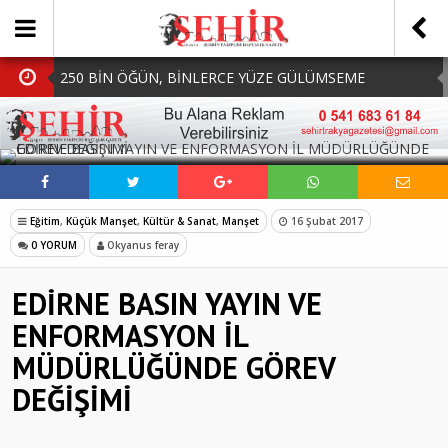
250 BİN ÖĞÜN, BİNLERCE YÜZE GÜLÜMSEME
BAŞKAN MÜGE YILDIZ TOPAK: ‘SOSYAL
SOSYAL MEDYADA PAYLAŞ
BELEDİYECİLİKTE HİÇBİR HEMŞERİMİZİ YALNIZ
MHP Çorlu İlçe Teşkilatında Yeni Dönem Başladı:
BIRAKMIYORUZ!’
Mazbatalar Alındı
Dolu Vurdu, Büyükşehir Üreticiyi Yalnız Bırakmadı
Eğitim
,
Küçük Manşet
,
Kültür & Sanat
,
Manşet
16 Şubat 2017
SOFRALARDA BEREKETİ, GÖNÜLLERDE DAYANIŞMAYI
0 YORUM
Okyanus feray
BÜYÜTÜYORUZ!
EDİRNE BASIN YAYIN VE
ENFORMASYON İL
MÜDÜRLÜĞÜNDE GÖREV
DEĞİŞİMİ