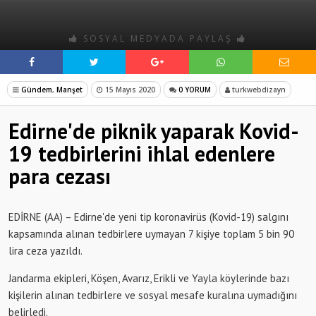
SOSYAL MEDYADA PAYLAŞ
Gündem
,
Manşet
15 Mayıs 2020
0 YORUM
turkwebdizayn
Edirne'de piknik yaparak Kovid-
19 tedbirlerini ihlal edenlere
para cezası
EDİRNE (AA) – Edirne'de yeni tip koronavirüs (Kovid-19) salgını
kapsamında alınan tedbirlere uymayan 7 kişiye toplam 5 bin 90
lira ceza yazıldı.
Jandarma ekipleri, Köşen, Avarız, Erikli ve Yayla köylerinde bazı
kişilerin alınan tedbirlere ve sosyal mesafe kuralına uymadığını
belirledi.