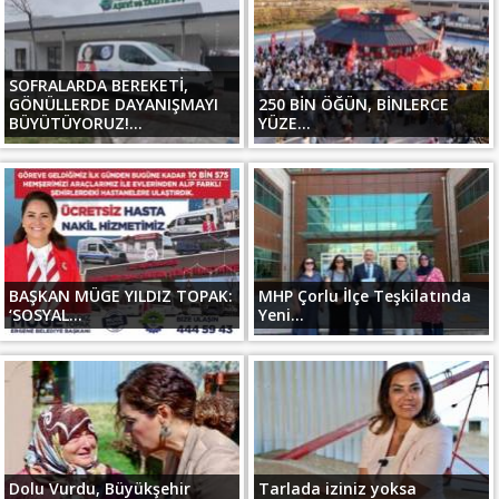
SOFRALARDA BEREKETİ,
GÖNÜLLERDE DAYANIŞMAYI
250 BİN ÖĞÜN, BİNLERCE
BÜYÜTÜYORUZ!...
YÜZE...
BAŞKAN MÜGE YILDIZ TOPAK:
MHP Çorlu İlçe Teşkilatında
‘SOSYAL...
Yeni...
Dolu Vurdu, Büyükşehir
Tarlada iziniz yoksa