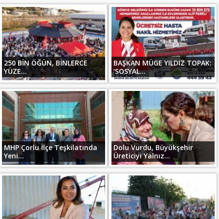
250 BİN ÖĞÜN, BİNLERCE
BAŞKAN MÜGE YILDIZ TOPAK:
YÜZE...
‘SOSYAL...
MHP Çorlu İlçe Teşkilatında
Dolu Vurdu, Büyükşehir
Yeni...
Üreticiyi Yalnız...