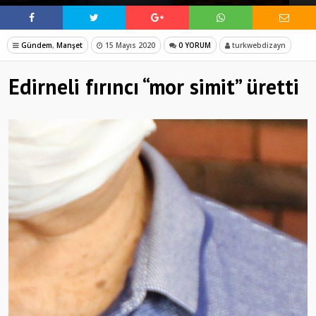
Gündem
,
Manşet
15 Mayıs 2020
0 YORUM
turkwebdizayn
Edirneli fırıncı “mor simit” üretti