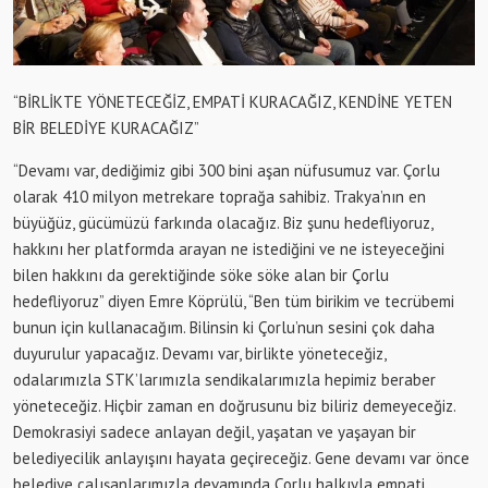
“BİRLİKTE YÖNETECEĞİZ, EMPATİ KURACAĞIZ, KENDİNE YETEN
BİR BELEDİYE KURACAĞIZ”
“Devamı var, dediğimiz gibi 300 bini aşan nüfusumuz var. Çorlu
olarak 410 milyon metrekare toprağa sahibiz. Trakya’nın en
büyüğüz, gücümüzü farkında olacağız. Biz şunu hedefliyoruz,
hakkını her platformda arayan ne istediğini ve ne isteyeceğini
bilen hakkını da gerektiğinde söke söke alan bir Çorlu
hedefliyoruz” diyen Emre Köprülü, “Ben tüm birikim ve tecrübemi
bunun için kullanacağım. Bilinsin ki Çorlu’nun sesini çok daha
duyurulur yapacağız. Devamı var, birlikte yöneteceğiz,
odalarımızla STK’larımızla sendikalarımızla hepimiz beraber
yöneteceğiz. Hiçbir zaman en doğrusunu biz biliriz demeyeceğiz.
Demokrasiyi sadece anlayan değil, yaşatan ve yaşayan bir
belediyecilik anlayışını hayata geçireceğiz. Gene devamı var önce
belediye çalışanlarımızla devamında Çorlu halkıyla empati