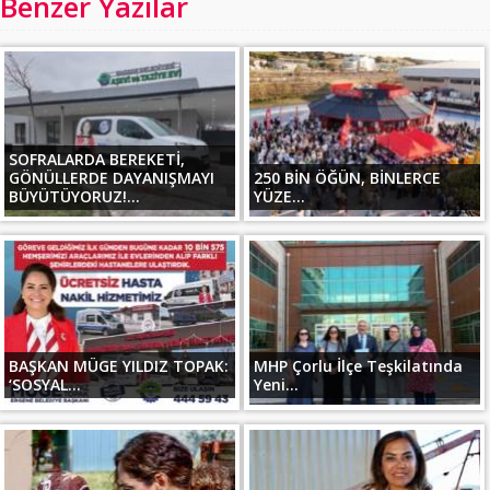
Benzer Yazılar
SOFRALARDA BEREKETİ,
GÖNÜLLERDE DAYANIŞMAYI
250 BİN ÖĞÜN, BİNLERCE
BÜYÜTÜYORUZ!...
YÜZE...
BAŞKAN MÜGE YILDIZ TOPAK:
MHP Çorlu İlçe Teşkilatında
‘SOSYAL...
Yeni...