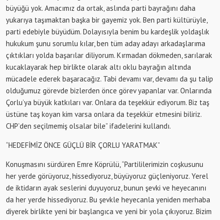
büyüğü yok. Amacımız da ortak, aslında parti bayrağını daha
yukarıya taşımaktan başka bir gayemiz yok. Ben parti kültürüyle,
parti edebiyle büyüdüm. Dolayısıyla benim bu kardeşlik yoldaşlık
hukukum şunu sorumlu kılar, ben tüm aday adayı arkadaşlarıma
çıktıkları yolda başarılar diliyorum. Kırmadan dökmeden, sarılarak
kucaklayarak hep birlikte olarak altı oklu bayrağın altında
mücadele ederek başaracağız. Tabi devamı var, devamı da şu talip
olduğumuz görevde bizlerden önce görev yapanlar var. Onlarında
Çorlu’ya büyük katkıları var. Onlara da teşekkür ediyorum. Biz taş
üstüne taş koyan kim varsa onlara da teşekkür etmesini biliriz.
CHP’den seçilmemiş olsalar bile” ifadelerini kullandı.
“HEDEFİMİZ ÖNCE GÜÇLÜ BİR ÇORLU YARATMAK”
Konuşmasını sürdüren Emre Köprülü, “Partililerimizin coşkusunu
her yerde görüyoruz, hissediyoruz, büyüyoruz güçleniyoruz. Yerel
de iktidarın ayak seslerini duyuyoruz, bunun şevki ve heyecanını
da her yerde hissediyoruz. Bu şevkle heyecanla yeniden merhaba
diyerek birlikte yeni bir başlangıca ve yeni bir yola çıkıyoruz. Bizim