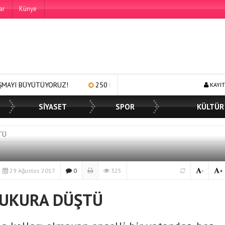
ar
Künye
TÜYORUZ!
250 BİN ÖĞÜN, BİNLERCE YÜZE GÜLÜMSEME
BA
KAYIT
SİYASET
SPOR
KÜLTÜR
TÜ
29 Ağustos 2017
0
325
-
+
ÇUKURA DÜŞTÜ