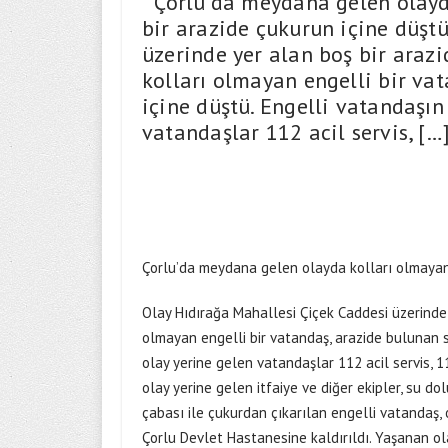
Çorlu’da meydana gelen olayda
bir arazide çukurun içine düşt
üzerinde yer alan boş bir arazi
kolları olmayan engelli bir va
içine düştü. Engelli vatandaşın
vatandaşlar 112 acil servis, […
Çorlu’da meydana gelen olayda kolları olmayan e
Olay Hıdırağa Mahallesi Çiçek Caddesi üzerinde y
olmayan engelli bir vatandaş, arazide bulunan s
olay yerine gelen vatandaşlar 112 acil servis, 1
olay yerine gelen itfaiye ve diğer ekipler, su do
çabası ile çukurdan çıkarılan engelli vatandaş, 
Çorlu Devlet Hastanesine kaldırıldı. Yaşanan olay