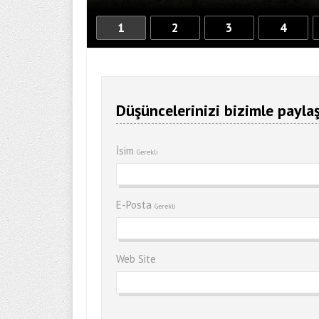
1
2
3
4
Düşüncelerinizi bizimle paylaş
İsim
Gerekli
E-Posta
Gerekli
Web Site