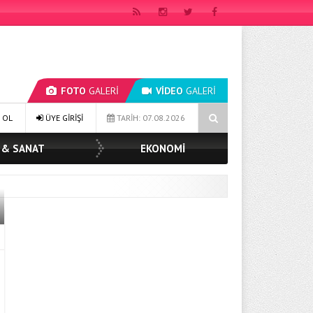
FOTO
GALERİ
VİDEO
GALERİ
ŞKAN MÜGE YILDIZ TOPAK: ‘SOSYAL BELEDİYECİLİKTE HİÇBİR HEMŞERİMİ
 OL
ÜYE GİRİŞİ
TARİH: 07.08.2026
 & SANAT
EKONOMİ