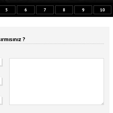
5
6
7
8
9
10
ırmısınız ?