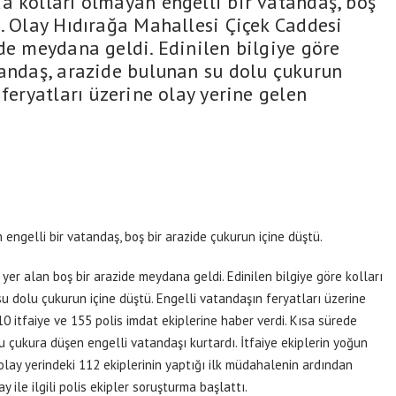
 kolları olmayan engelli bir vatandaş, boş
ü. Olay Hıdırağa Mahallesi Çiçek Caddesi
de meydana geldi. Edinilen bilgiye göre
tandaş, arazide bulunan su dolu çukurun
 feryatları üzerine olay yerine gelen
]
ngelli bir vatandaş, boş bir arazide çukurun içine düştü.
er alan boş bir arazide meydana geldi. Edinilen bilgiye göre kolları
u dolu çukurun içine düştü. Engelli vatandaşın feryatları üzerine
10 itfaiye ve 155 polis imdat ekiplerine haber verdi. Kısa sürede
lu çukura düşen engelli vatandaşı kurtardı. İtfaiye ekiplerin yoğun
olay yerindeki 112 ekiplerinin yaptığı ilk müdahalenin ardından
 ile ilgili polis ekipler soruşturma başlattı.