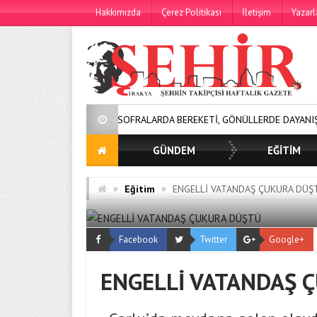
Hakkımızda
Çerez Politikası
İletişim
Yazarl
SOFRALARDA BEREKETİ, GÖNÜLLERDE DAYANIŞMAYI BÜYÜ
GÜNDEM
EĞİTİM
»
»
Eğitim
ENGELLİ VATANDAŞ ÇUKURA DÜŞ
Facebook
Twitter
Google+
ENGELLİ VATANDAŞ 