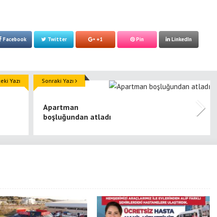
Facebook
Twitter
+1
Pin
LinkedIn
ki Yazı
Sonraki Yazı
Apartman
boşluğundan atladı