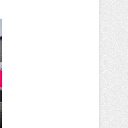
250 BİN ÖĞÜN, BİNLERCE YÜZ