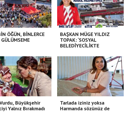
BİN ÖĞÜN, BİNLERCE
BAŞKAN MÜGE YILDIZ
 GÜLÜMSEME
TOPAK: ‘SOSYAL
BELEDİYECİLİKTE
Vurdu, Büyükşehir
Tarlada iziniz yoksa
ciyi Yalnız Bırakmadı
Harmanda sözünüz de