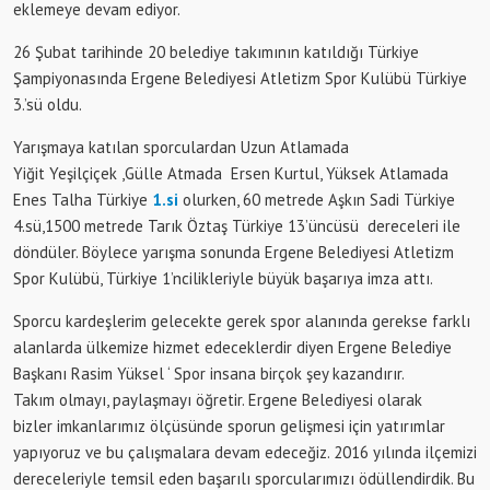
eklemeye devam ediyor.
26 Şubat tarihinde 20 belediye takımının katıldığı Türkiye
Şampiyonasında Ergene Belediyesi Atletizm Spor Kulübü Türkiye
3.’sü oldu.
Yarışmaya katılan sporculardan Uzun Atlamada
Yiğit Yeşilçiçek ,Gülle Atmada Ersen Kurtul, Yüksek Atlamada
Enes Talha Türkiye
1.si
olurken, 60 metrede Aşkın Sadi Türkiye
4.sü,1500 metrede Tarık Öztaş Türkiye 13’üncüsü dereceleri ile
döndüler. Böylece yarışma sonunda Ergene Belediyesi Atletizm
Spor Kulübü, Türkiye 1’ncilikleriyle büyük başarıya imza attı.
Sporcu kardeşlerim gelecekte gerek spor alanında gerekse farklı
alanlarda ülkemize hizmet edeceklerdir diyen Ergene Belediye
Başkanı Rasim Yüksel ‘ Spor insana birçok şey kazandırır.
Takım olmayı, paylaşmayı öğretir. Ergene Belediyesi olarak
bizler imkanlarımız ölçüsünde sporun gelişmesi için yatırımlar
yapıyoruz ve bu çalışmalara devam edeceğiz. 2016 yılında ilçemizi
dereceleriyle temsil eden başarılı sporcularımızı ödüllendirdik. Bu