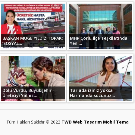
BAŞKAN MÜGE YILDIZ TOPAK:
MHP Çorlu İlçe Teşkilatında
‘SOSYAL...
Yeni...
Dolu Vurdu, Büyükşehir
Tarlada iziniz yoksa
Üreticiyi Yalnız...
Harmanda sözünüz...
Tüm Hakları Saklıdır © 2022
TWD Web Tasarım Mobil Tema