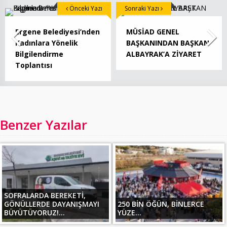
Önceki Yazı
Sonraki Yazı
Ergene Belediyesi’nden
MÜSİAD GENEL
Kadınlara Yönelik
BAŞKANINDAN BAŞKAN
Bilgilendirme
ALBAYRAK’A ZİYARET
Toplantısı
Benzer Yazılar
SOFRALARDA BEREKETİ,
GÖNÜLLERDE DAYANIŞMAYI
250 BİN ÖĞÜN, BİNLERCE
BÜYÜTÜYORUZ!...
YÜZE...