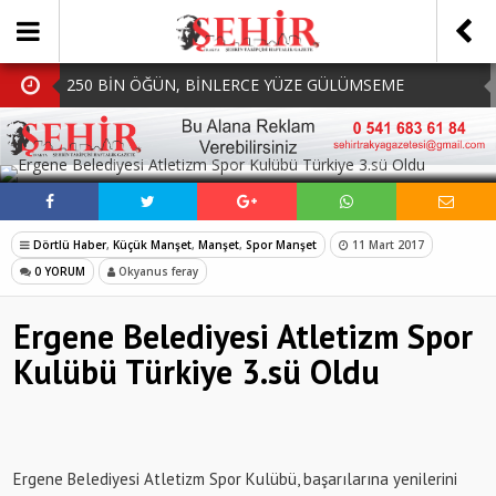
250 BİN ÖĞÜN, BİNLERCE YÜZE GÜLÜMSEME
BAŞKAN MÜGE YILDIZ TOPAK: ‘SOSYAL
SOSYAL MEDYADA PAYLAŞ
BELEDİYECİLİKTE HİÇBİR HEMŞERİMİZİ YALNIZ
MHP Çorlu İlçe Teşkilatında Yeni Dönem Başladı:
BIRAKMIYORUZ!’
Mazbatalar Alındı
Dolu Vurdu, Büyükşehir Üreticiyi Yalnız Bırakmadı
Dörtlü Haber
,
Küçük Manşet
,
Manşet
,
Spor Manşet
11 Mart 2017
SOFRALARDA BEREKETİ, GÖNÜLLERDE DAYANIŞMAYI
0 YORUM
Okyanus feray
BÜYÜTÜYORUZ!
Ergene Belediyesi Atletizm Spor
Kulübü Türkiye 3.sü Oldu
Ergene Belediyesi Atletizm Spor Kulübü, başarılarına yenilerini