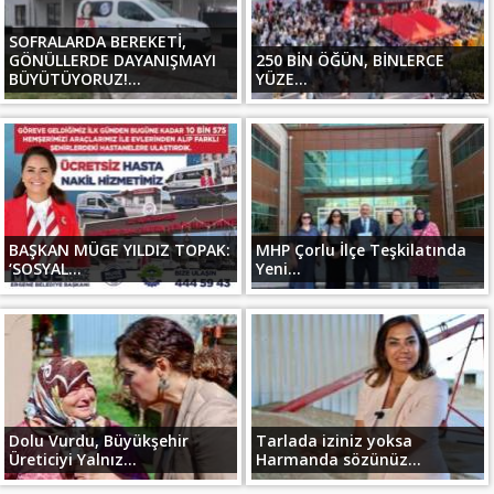
SOFRALARDA BEREKETİ,
GÖNÜLLERDE DAYANIŞMAYI
250 BİN ÖĞÜN, BİNLERCE
BÜYÜTÜYORUZ!...
YÜZE...
BAŞKAN MÜGE YILDIZ TOPAK:
MHP Çorlu İlçe Teşkilatında
‘SOSYAL...
Yeni...
Dolu Vurdu, Büyükşehir
Tarlada iziniz yoksa
Üreticiyi Yalnız...
Harmanda sözünüz...