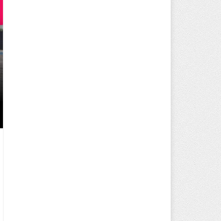
250 BİN ÖĞÜN, BİNLERCE YÜZ