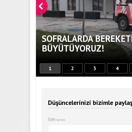
SOFRALARDA BEREKETİ
BÜYÜTÜYORUZ!
1
2
3
4
Düşüncelerinizi bizimle paylaş
İsim
Gerekli