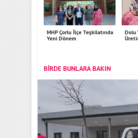
MHP Çorlu İlçe Teşkilatında
Dolu 
Yeni Dönem
Üreti
BİRDE BUNLARA BAKIN