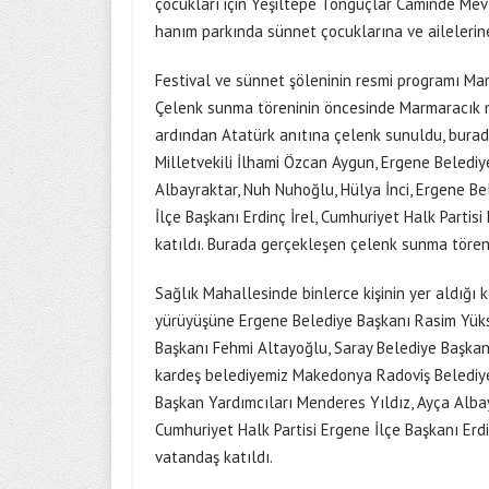
çocukları için Yeşiltepe Tonguçlar Caminde Mev
hanım parkında sünnet çocuklarına ve ailelerine
Festival ve sünnet şöleninin resmi programı Ma
Çelenk sunma töreninin öncesinde Marmaracık ma
ardından Atatürk anıtına çelenk sunuldu, burad
Milletvekili İlhami Özcan Aygun, Ergene Belediy
Albayraktar, Nuh Nuhoğlu, Hülya İnci, Ergene Bel
İlçe Başkanı Erdinç İrel, Cumhuriyet Halk Parti
katıldı. Burada gerçekleşen çelenk sunma töreni
Sağlık Mahallesinde binlerce kişinin yer aldığı 
yürüyüşüne Ergene Belediye Başkanı Rasim Yüks
Başkanı Fehmi Altayoğlu, Saray Belediye Başkan
kardeş belediyemiz Makedonya Radoviş Belediye 
Başkan Yardımcıları Menderes Yıldız, Ayça Albay
Cumhuriyet Halk Partisi Ergene İlçe Başkanı Erdi
vatandaş katıldı.