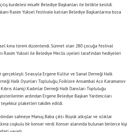
lış kurdelesi misafir Belediye Başkanları ile birlikte kesildi.
kanı Rasim Yüksel festivale katılan Belediye Başkanlarına boza
sel kına töreni düzenlendi. Sünnet olan 280 çocuğa festival
ı Rasim Yüksel ile Belediye Meclis üyeleri tarafından hediyeleri
i gerçekleşti. Sırasıyla Ergene Kültür ve Sanat Derneği Halk
erneği Halk Oyunları Topluluğu, Folklore Ansambal Aco Karamanov
brıs Alaniçi Kadınlar Derneği Halk Dansları Topluluğu
gösterilerinin ardından Ergene Belediye Başkan Yardımcıları
 teşekkür plaketleri takdim edildi.
rdından sahneye Manuş Baba çıktı. Büyük alkışlar ve ıslıklar
ına coşkulu bir konser verdi. Konser alanında bulunan binlerce kişi
afeti yaşadı.