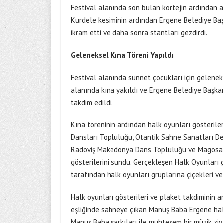
Festival alanında son bulan kortejin ardından açı
Kurdele kesiminin ardından Ergene Belediye Baş
ikram etti ve daha sonra stantları gezdirdi.
Geleneksel Kına Töreni Yapıldı
Festival alanında sünnet çocukları için gelenek
alanında kına yakıldı ve Ergene Belediye Başkan
takdim edildi.
Kına töreninin ardından halk oyunları gösteriler
Dansları Topluluğu, Otantik Sahne Sanatları D
Radoviş Makedonya Dans Topluluğu ve Magosa Kı
gösterilerini sundu. Gerçekleşen Halk Oyunları 
tarafından halk oyunları gruplarına çiçekleri ve
Halk oyunları gösterileri ve plaket takdiminin a
eşliğinde sahneye çıkan Manuş Baba Ergene halk
Manuş Baba şarkıları ile muhteşem bir müzik ziy