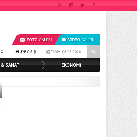
FOTO
GALERİ
VİDEO
GALERİ
 TOPAK: ‘SOSYAL BELEDİYECİLİKTE HİÇBİR HEMŞERİMİZİ YALNIZ BIRAKMI
 OL
ÜYE GİRİŞİ
TARİH: 06.08.2026
 & SANAT
EKONOMİ