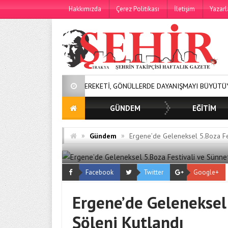
Hakkımızda
Çerez Politikası
İletişim
Yazarl
ALARDA BEREKETİ, GÖNÜLLERDE DAYANIŞMAYI BÜYÜTÜYORUZ!
2
GÜNDEM
EĞİTİM
»
»
Gündem
Ergene’de Geleneksel 5.Boza Fes
Facebook
Twitter
Google+
Ergene’de Geleneksel
Şöleni Kutlandı