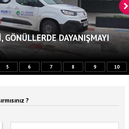
, GÖNÜLLERDE DAYANIŞMAYI
5
6
7
8
9
10
ırmısınız ?