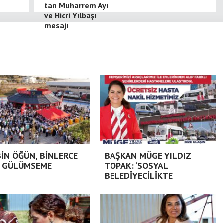
tan Muharrem Ayı
ve Hicri Yılbaşı
mesajı
BİN ÖĞÜN, BİNLERCE
BAŞKAN MÜGE YILDIZ
 GÜLÜMSEME
TOPAK: ‘SOSYAL
BELEDİYECİLİKTE