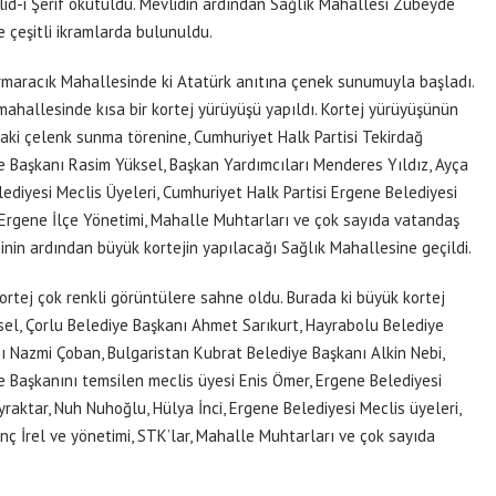
lid-i Şerif okutuldu. Mevlidin ardından Sağlık Mahallesi Zübeyde
 çeşitli ikramlarda bulunuldu.
rmaracık Mahallesinde ki Atatürk anıtına çenek sunumuyla başladı.
hallesinde kısa bir kortej yürüyüşü yapıldı. Kortej yürüyüşünün
aki çelenk sunma törenine, Cumhuriyet Halk Partisi Tekirdağ
e Başkanı Rasim Yüksel, Başkan Yardımcıları Menderes Yıldız, Ayça
ediyesi Meclis Üyeleri, Cumhuriyet Halk Partisi Ergene Belediyesi
si Ergene İlçe Yönetimi, Mahalle Muhtarları ve çok sayıda vatandaş
nin ardından büyük kortejin yapılacağı Sağlık Mahallesine geçildi.
kortej çok renkli görüntülere sahne oldu. Burada ki büyük kortej
el, Çorlu Belediye Başkanı Ahmet Sarıkurt, Hayrabolu Belediye
ı Nazmi Çoban, Bulgaristan Kubrat Belediye Başkanı Alkin Nebi,
Başkanını temsilen meclis üyesi Enis Ömer, Ergene Belediyesi
raktar, Nuh Nuhoğlu, Hülya İnci, Ergene Belediyesi Meclis üyeleri,
nç İrel ve yönetimi, STK’lar, Mahalle Muhtarları ve çok sayıda