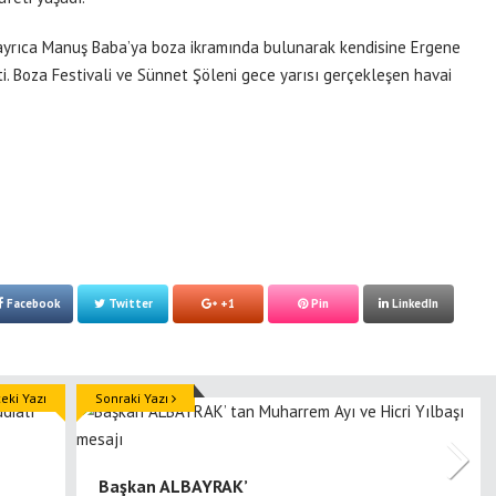
ayrıca Manuş Baba’ya boza ikramında bulunarak kendisine Ergene
i. Boza Festivali ve Sünnet Şöleni gece yarısı gerçekleşen havai
Facebook
Twitter
+1
Pin
LinkedIn
ki Yazı
Sonraki Yazı
Başkan ALBAYRAK’