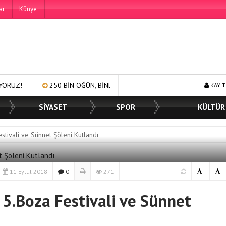
ar
Künye
50 BİN ÖĞÜN, BİNLERCE YÜZE GÜLÜMSEME
BAŞKAN MÜGE YILDIZ
KAYIT
SİYASET
SPOR
KÜLTÜR
tivali ve Sünnet Şöleni Kutlandı
11 Eylül 2018
0
271
-
+
 5.Boza Festivali ve Sünnet