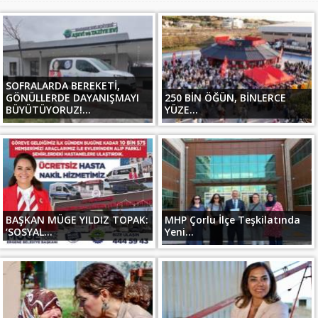
SOFRALARDA BEREKETİ,
GÖNÜLLERDE DAYANIŞMAYI
250 BİN ÖĞÜN, BİNLERCE
BÜYÜTÜYORUZ!...
YÜZE...
BAŞKAN MÜGE YILDIZ TOPAK:
MHP Çorlu İlçe Teşkilatında
‘SOSYAL...
Yeni...