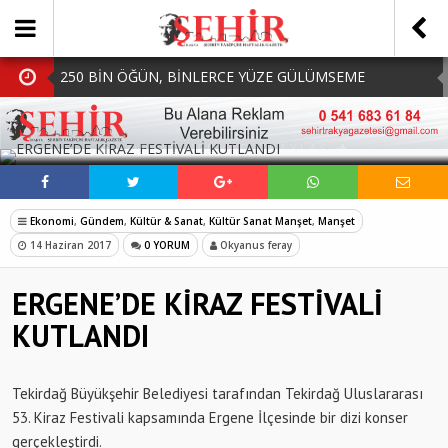
250 BİN ÖĞÜN, BİNLERCE YÜZE GÜLÜMSEME
BAŞKAN MÜGE YILDIZ TOPAK: ‘SOSYAL
SOSYAL MEDYADA PAYLAŞ
BELEDİYECİLİKTE HİÇBİR HEMŞERİMİZİ YALNIZ
MHP Çorlu İlçe Teşkilatında Yeni Dönem Başladı:
BIRAKMIYORUZ!’
Mazbatalar Alındı
Dolu Vurdu, Büyükşehir Üreticiyi Yalnız Bırakmadı
Ekonomi
,
Gündem
,
Kültür & Sanat
,
Kültür Sanat Manşet
,
Manşet
SOFRALARDA BEREKETİ, GÖNÜLLERDE DAYANIŞMAYI
14 Haziran 2017
0 YORUM
Okyanus feray
BÜYÜTÜYORUZ!
ERGENE’DE KİRAZ FESTİVALİ
KUTLANDI
Tekirdağ Büyükşehir Belediyesi tarafından Tekirdağ Uluslararası
53. Kiraz Festivali kapsamında Ergene İlçesinde bir dizi konser
gerçekleştirdi.