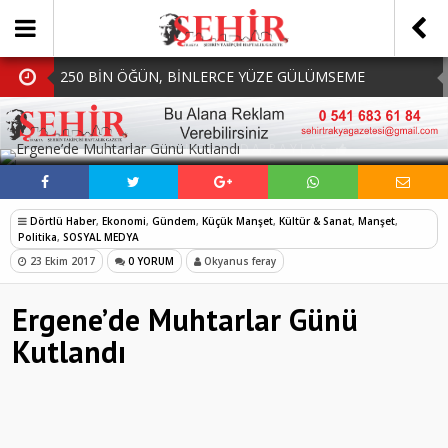
250 BİN ÖĞÜN, BİNLERCE YÜZE GÜLÜMSEME
BAŞKAN MÜGE YILDIZ TOPAK: ‘SOSYAL
SOSYAL MEDYADA PAYLAŞ
BELEDİYECİLİKTE HİÇBİR HEMŞERİMİZİ YALNIZ
MHP Çorlu İlçe Teşkilatında Yeni Dönem Başladı:
BIRAKMIYORUZ!’
Mazbatalar Alındı
Dolu Vurdu, Büyükşehir Üreticiyi Yalnız Bırakmadı
Dörtlü Haber
,
Ekonomi
,
Gündem
,
Küçük Manşet
,
Kültür & Sanat
,
Manşet
,
SOFRALARDA BEREKETİ, GÖNÜLLERDE DAYANIŞMAYI
Politika
,
SOSYAL MEDYA
23 Ekim 2017
0 YORUM
Okyanus feray
BÜYÜTÜYORUZ!
Ergene’de Muhtarlar Günü
Kutlandı