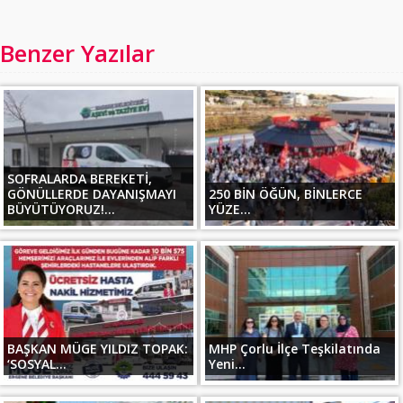
Benzer Yazılar
SOFRALARDA BEREKETİ,
GÖNÜLLERDE DAYANIŞMAYI
250 BİN ÖĞÜN, BİNLERCE
BÜYÜTÜYORUZ!...
YÜZE...
BAŞKAN MÜGE YILDIZ TOPAK:
MHP Çorlu İlçe Teşkilatında
‘SOSYAL...
Yeni...