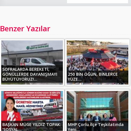
Benzer Yazılar
SOFRALARDA BEREKETİ,
GÖNÜLLERDE DAYANIŞMAYI
250 BİN ÖĞÜN, BİNLERCE
BÜYÜTÜYORUZ!...
YÜZE...
BAŞKAN MÜGE YILDIZ TOPAK:
MHP Çorlu İlçe Teşkilatında
‘SOSYAL...
Yeni...