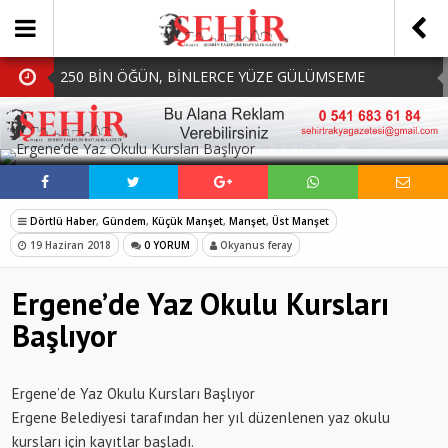
250 BİN ÖĞÜN, BİNLERCE YÜZE GÜLÜMSEME
BAŞKAN MÜGE YILDIZ TOPAK: ‘SOSYAL
SOSYAL MEDYADA PAYLAŞ
BELEDİYECİLİKTE HİÇBİR HEMŞERİMİZİ YALNIZ
MHP Çorlu İlçe Teşkilatında Yeni Dönem Başladı:
BIRAKMIYORUZ!’
Mazbatalar Alındı
Dolu Vurdu, Büyükşehir Üreticiyi Yalnız Bırakmadı
Dörtlü Haber
,
Gündem
,
Küçük Manşet
,
Manşet
,
Üst Manşet
SOFRALARDA BEREKETİ, GÖNÜLLERDE DAYANIŞMAYI
19 Haziran 2018
0 YORUM
Okyanus feray
BÜYÜTÜYORUZ!
Ergene’de Yaz Okulu Kursları
Başlıyor
Ergene’de Yaz Okulu Kursları Başlıyor
Ergene Belediyesi tarafından her yıl düzenlenen yaz okulu
kursları için kayıtlar başladı.