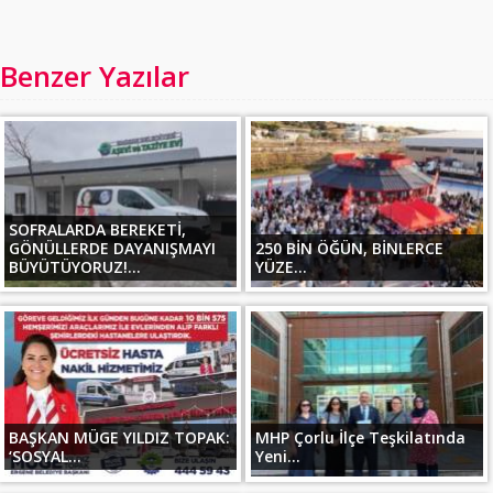
Benzer Yazılar
SOFRALARDA BEREKETİ,
GÖNÜLLERDE DAYANIŞMAYI
250 BİN ÖĞÜN, BİNLERCE
BÜYÜTÜYORUZ!...
YÜZE...
BAŞKAN MÜGE YILDIZ TOPAK:
MHP Çorlu İlçe Teşkilatında
‘SOSYAL...
Yeni...