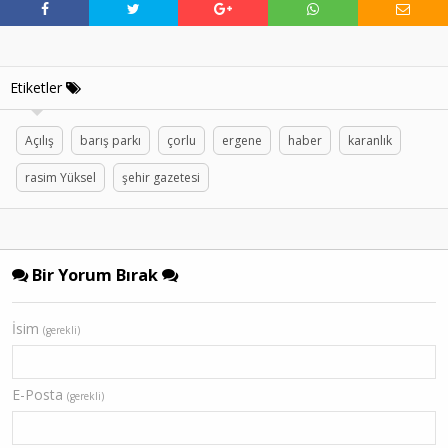
Etiketler
Açılış
barış parkı
çorlu
ergene
haber
karanlık
rasim Yüksel
şehir gazetesi
Bir Yorum Bırak
İsim
(gerekli)
E-Posta
(gerekli)