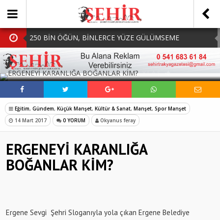
250 BİN ÖĞÜN, BİNLERCE YÜZE GÜLÜMSEME
BAŞKAN MÜGE YILDIZ TOPAK: ‘SOSYAL
SOSYAL MEDYADA PAYLAŞ
BELEDİYECİLİKTE HİÇBİR HEMŞERİMİZİ YALNIZ
MHP Çorlu İlçe Teşkilatında Yeni Dönem Başladı:
BIRAKMIYORUZ!’
Mazbatalar Alındı
Dolu Vurdu, Büyükşehir Üreticiyi Yalnız Bırakmadı
Eğitim
,
Gündem
,
Küçük Manşet
,
Kültür & Sanat
,
Manşet
,
Spor Manşet
SOFRALARDA BEREKETİ, GÖNÜLLERDE DAYANIŞMAYI
14 Mart 2017
0 YORUM
Okyanus feray
BÜYÜTÜYORUZ!
ERGENEYİ KARANLIĞA
BOĞANLAR KİM?
Ergene Sevgi Şehri Sloganıyla yola çıkan Ergene Belediye