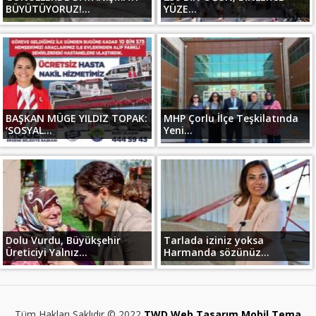
BÜYÜTÜYORUZ!...
YÜZE...
BAŞKAN MÜGE YILDIZ TOPAK:
MHP Çorlu İlçe Teşkilatında
‘SOSYAL...
Yeni...
Dolu Vurdu, Büyükşehir
Tarlada iziniz yoksa
Üreticiyi Yalnız...
Harmanda sözünüz...
Tüm Hakları Saklıdır © 2022
TWD Web Tasarım Mobil Tema