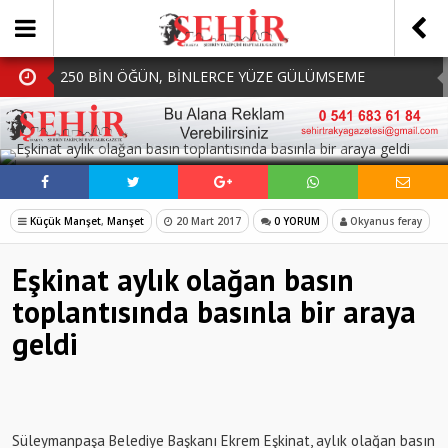
250 BİN ÖĞÜN, BİNLERCE YÜZE GÜLÜMSEME
BAŞKAN MÜGE YILDIZ TOPAK: ‘SOSYAL
SOSYAL MEDYADA PAYLAŞ
BELEDİYECİLİKTE HİÇBİR HEMŞERİMİZİ YALNIZ
MHP Çorlu İlçe Teşkilatında Yeni Dönem Başladı:
BIRAKMIYORUZ!’
Mazbatalar Alındı
Dolu Vurdu, Büyükşehir Üreticiyi Yalnız Bırakmadı
Küçük Manşet
,
Manşet
20 Mart 2017
0 YORUM
Okyanus feray
SOFRALARDA BEREKETİ, GÖNÜLLERDE DAYANIŞMAYI
Eşkinat aylık olağan basın
BÜYÜTÜYORUZ!
toplantısında basınla bir araya
geldi
Süleymanpaşa Belediye Başkanı Ekrem Eşkinat, aylık olağan basın