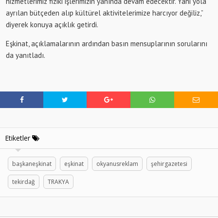
hizmetlerimiz fiziki işlerimizin yanında devam edecektir. Yani yola
ayrılan bütçeden alıp kültürel aktivitelerimize harcıyor değiliz,”
diyerek konuya açıklık getirdi.
Eşkinat, açıklamalarının ardından basın mensuplarının sorularını
da yanıtladı.
Etiketler
başkaneşkinat
eşkinat
okyanusreklam
şehirgazetesi
tekirdağ
TRAKYA