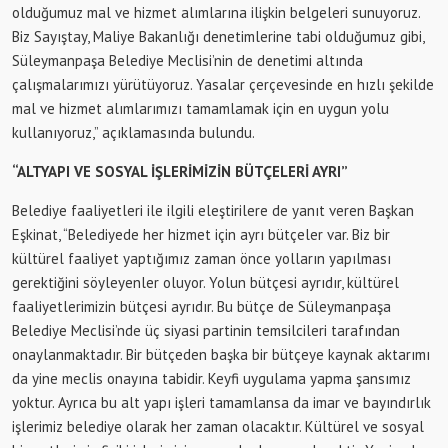
olduğumuz mal ve hizmet alımlarına ilişkin belgeleri sunuyoruz.
Biz Sayıştay, Maliye Bakanlığı denetimlerine tabi olduğumuz gibi,
Süleymanpaşa Belediye Meclisi’nin de denetimi altında
çalışmalarımızı yürütüyoruz. Yasalar çerçevesinde en hızlı şekilde
mal ve hizmet alımlarımızı tamamlamak için en uygun yolu
kullanıyoruz,” açıklamasında bulundu.
“ALTYAPI VE SOSYAL İŞLERİMİZİN BÜTÇELERİ AYRI”
Belediye faaliyetleri ile ilgili eleştirilere de yanıt veren Başkan
Eşkinat, “Belediyede her hizmet için ayrı bütçeler var. Biz bir
kültürel faaliyet yaptığımız zaman önce yolların yapılması
gerektiğini söyleyenler oluyor. Yolun bütçesi ayrıdır, kültürel
faaliyetlerimizin bütçesi ayrıdır. Bu bütçe de Süleymanpaşa
Belediye Meclisi’nde üç siyasi partinin temsilcileri tarafından
onaylanmaktadır. Bir bütçeden başka bir bütçeye kaynak aktarımı
da yine meclis onayına tabidir. Keyfi uygulama yapma şansımız
yoktur. Ayrıca bu alt yapı işleri tamamlansa da imar ve bayındırlık
işlerimiz belediye olarak her zaman olacaktır. Kültürel ve sosyal