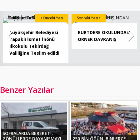
Önceki Yazı
Sonraki Yazı
Büyükşehir Belediyesi
KURTDERE OKULUNDAN
Kapaklı İsmet İnönü
ÖRNEK DAVRANIŞ
İlkokulu Tekirdağ
Valiliğine Teslim edildi
Benzer Yazılar
SOFRALARDA BEREKETİ,
GÖNÜLLERDE DAYANIŞMAYI
250 BİN ÖĞÜN, BİNLERCE