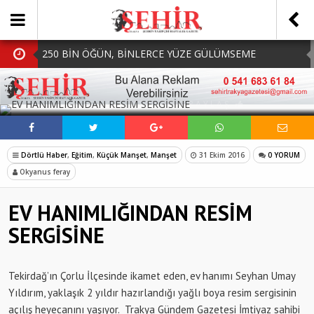
250 BİN ÖĞÜN, BİNLERCE YÜZE GÜLÜMSEME
BAŞKAN MÜGE YILDIZ TOPAK: ‘SOSYAL
SOSYAL MEDYADA PAYLAŞ
BELEDİYECİLİKTE HİÇBİR HEMŞERİMİZİ YALNIZ
MHP Çorlu İlçe Teşkilatında Yeni Dönem Başladı:
BIRAKMIYORUZ!’
Mazbatalar Alındı
Dolu Vurdu, Büyükşehir Üreticiyi Yalnız Bırakmadı
Dörtlü Haber
,
Eğitim
,
Küçük Manşet
,
Manşet
31 Ekim 2016
0 YORUM
SOFRALARDA BEREKETİ, GÖNÜLLERDE DAYANIŞMAYI
Okyanus feray
BÜYÜTÜYORUZ!
EV HANIMLIĞINDAN RESİM
SERGİSİNE
Tekirdağ’ın Çorlu İlçesinde ikamet eden, ev hanımı Seyhan Umay
Yıldırım, yaklaşık 2 yıldır hazırlandığı yağlı boya resim sergisinin
açılış heyecanını yaşıyor. Trakya Gündem Gazetesi İmtiyaz sahibi