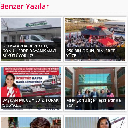
Benzer Yazılar
SOFRALARDA BEREKETİ,
GÖNÜLLERDE DAYANIŞMAYI
250 BİN ÖĞÜN, BİNLERCE
BÜYÜTÜYORUZ!...
YÜZE...
BAŞKAN MÜGE YILDIZ TOPAK:
MHP Çorlu İlçe Teşkilatında
‘SOSYAL...
Yeni...