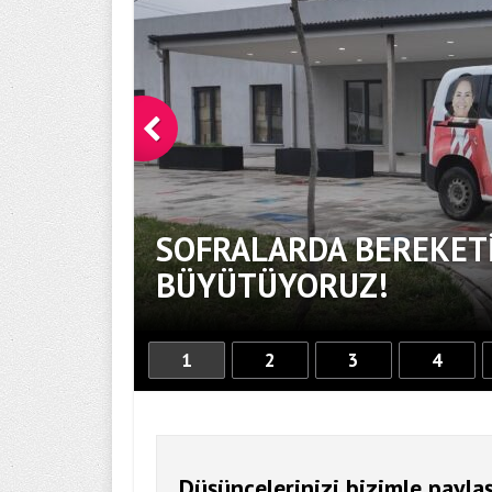
SOFRALARDA BEREKETİ
BÜYÜTÜYORUZ!
1
2
3
4
Düşüncelerinizi bizimle paylaş