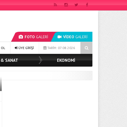
FOTO
GALERİ
VİDEO
GALERİ
ÜGE YILDIZ TOPAK: ‘SOSYAL BELEDİYECİLİKTE HİÇBİR HEMŞERİMİZİ YALN
 OL
ÜYE GİRİŞİ
TARİH: 07.08.2026
 & SANAT
EKONOMİ