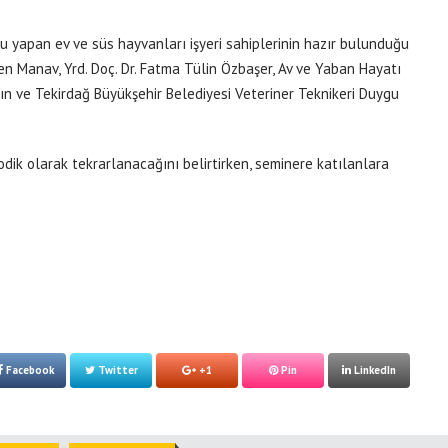
ru yapan ev ve süs hayvanları işyeri sahiplerinin hazır bulunduğu
en Manav, Yrd. Doç. Dr. Fatma Tülin Özbaşer, Av ve Yaban Hayatı
dın ve Tekirdağ Büyükşehir Belediyesi Veteriner Teknikeri Duygu
odik olarak tekrarlanacağını belirtirken, seminere katılanlara
Facebook
Twitter
+1
Pin
LinkedIn