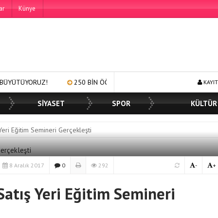
ar
Künye
Z!
250 BİN ÖĞÜN, BİNLERCE YÜZE GÜLÜMSEME
BAŞKAN M
KAYIT
SİYASET
SPOR
KÜLTÜR
Yeri Eğitim Semineri Gerçekleşti
8 Aralık 2017
0
292
-
+
Satış Yeri Eğitim Semineri