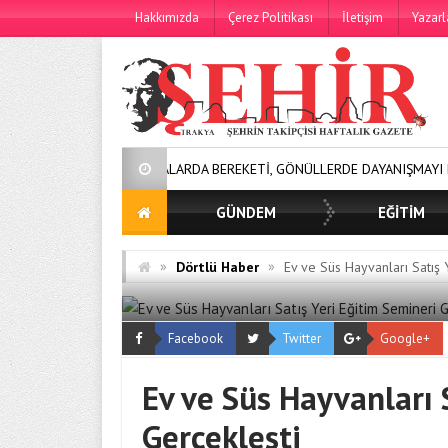
Hakkımızda
Çerez Politikası
İletişim
Yazarl
SOFRALARDA BEREKETİ, GÖNÜLLERDE DAYANIŞMAYI BÜYÜTÜYORU
GÜNDEM
EĞİTİM
»
»
Dörtlü Haber
Ev ve Süs Hayvanları Satış 
Facebook
Twitter
Google+
Ev ve Süs Hayvanları 
Gerçekleşti