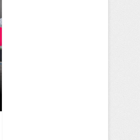
250 BİN ÖĞÜN, BİNLERCE YÜZ