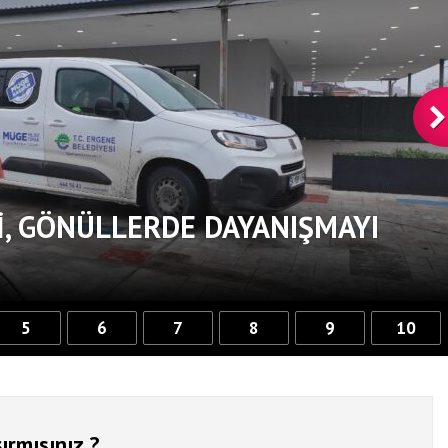
, GÖNÜLLERDE DAYANIŞMAYI
5
6
7
8
9
10
ırmısınız ?