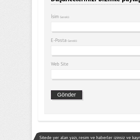
İsim
Gerekli
E-Posta
Gerekli
Web Site
Sitede yer alan yazı, resim ve haberler izinsiz ve ka