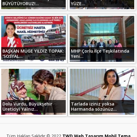
BÜYÜTÜYORUZ!...
YÜZE...
BAŞKAN MÜGE YILDIZ TOPAK:
MHP Çorlu İlçe Teşkilatında
‘SOSYAL...
Yeni...
Dolu Vurdu, Büyükşehir
Tarlada iziniz yoksa
Üreticiyi Yalnız...
Harmanda sözünüz...
Tüm Hakları Saklıdır © 2022
TWD Web Tasarım Mobil Tema