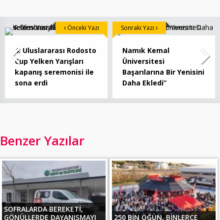
Önceki Yazı
Sonraki Yazı
4. Uluslararası Rodosto
Namık Kemal
Cup Yelken Yarışları
Üniversitesi
kapanış seremonisi ile
Başarılarına Bir Yenisini
sona erdi
Daha Ekledi”
Benzer Yazılar
SOFRALARDA BEREKETİ,
GÖNÜLLERDE DAYANIŞMAYI
250 BİN ÖĞÜN, BİNLERCE