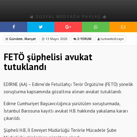
SOSYAL MEDYADA PAYLAŞ
Gündem
,
Manşet
13 Mayıs 2020
0 YORUM
turkwebdizayn
FETÖ şüphelisi avukat
tutuklandı
EDİRNE (AA) – Edirne'de Fetullahçı Terör Örgütü'ne (FETÖ) yönelik
soruşturma kapsamında gözaltına alınan avukat tutuklandı.
Edirne Cumhuriyet Başsavcılığınca yürütülen soruşturmada,
İstanbul Barosuna kayıtlı avukat H.B. hakkında yakalama kararı
çıkarıldı.
Şüpheli H.B, İl Emniyet Müdürlüğü Terörle Mücadele Şube