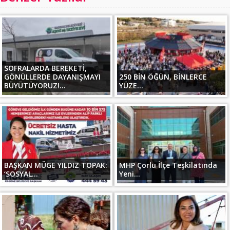
SOFRALARDA BEREKETİ,
GÖNÜLLERDE DAYANIŞMAYI
250 BİN ÖĞÜN, BİNLERCE
BÜYÜTÜYORUZ!...
YÜZE...
BAŞKAN MÜGE YILDIZ TOPAK:
MHP Çorlu İlçe Teşkilatında
‘SOSYAL...
Yeni...