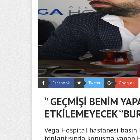
Facebook
Twitter
Google+
‘’ GEÇMİŞİ BENİM YA
ETKİLEMEYECEK ‘’BUR
Vega Hospital hastanesi basın m
toplantısında konuşma yapan H