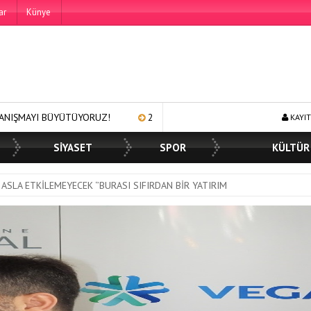
ar
Künye
UZ!
250 BİN ÖĞÜN, BİNLERCE YÜZE GÜLÜMSEME
BAŞKAN
KAYIT
SİYASET
SPOR
KÜLTÜR
 ASLA ETKİLEMEYECEK ‘’BURASI SIFIRDAN BİR YATIRIM