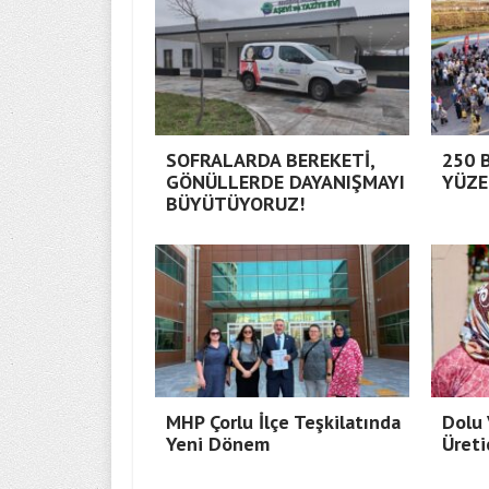
SOFRALARDA BEREKETİ,
250 
GÖNÜLLERDE DAYANIŞMAYI
YÜZE
BÜYÜTÜYORUZ!
MHP Çorlu İlçe Teşkilatında
Dolu 
Yeni Dönem
Üreti