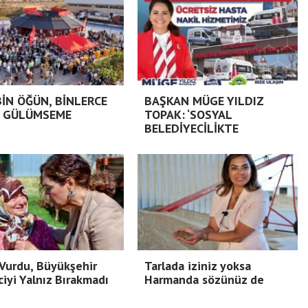
BİN ÖĞÜN, BİNLERCE
BAŞKAN MÜGE YILDIZ
 GÜLÜMSEME
TOPAK: ‘SOSYAL
BELEDİYECİLİKTE
Vurdu, Büyükşehir
Tarlada iziniz yoksa
ciyi Yalnız Bırakmadı
Harmanda sözünüz de