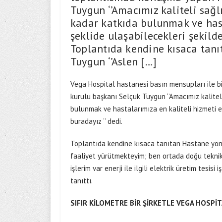
Tuygun ‘’Amacımız kaliteli sağl
kadar katkıda bulunmak ve hast
şeklide ulaşabilecekleri şekild
Toplantıda kendine kısaca tan
Tuygun ‘’Aslen […]
Vega Hospital hastanesi basın mensupları ile b
kurulu başkanı Selçuk Tuygun ‘’Amacımız kaliteli
bulunmak ve hastalarımıza en kaliteli hizmeti 
buradayız ‘’ dedi.
Toplantıda kendine kısaca tanıtan Hastane yöne
faaliyet yürütmekteyim; ben ortada doğu tekni
işlerim var enerji ile ilgili elektrik üretim tesis
tanıttı.
SIFIR KİLOMETRE BİR ŞİRKETLE VEGA HOSPİ