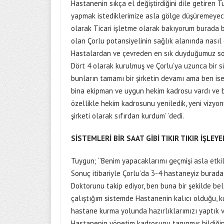
Hastanenin sıkça el değiştirdiğini dile getiren 
yapmak istediklerimize asla gölge düşüremeyec
olarak Ticari işletme olarak bakıyorum burada b
olan Çorlu potansiyelinin sağlık alanında nasıl 
Hastalardan ve çevreden en sık duyduğumuz sor
Dört 4 olarak kurulmuş ve Çorlu’ya uzunca bir sü
bunların tamamı bir şirketin devamı ama ben i
bina ekipman ve uygun hekim kadrosu vardı ve bu
özellikle hekim kadrosunu yeniledik, yeni vizyon
şirketi olarak sıfırdan kurdum’ ’dedi.
SİSTEMLERİ BİR SAAT GİBİ TIKIR TIKIR İŞL
Tuygun; ‘’Benim yapacaklarımı geçmişi asla etk
Sonuç itibariyle Çorlu’da 3-4 hastaneyiz burad
Doktorunu takip ediyor, ben buna bir şekilde b
çalıştığım sistemde Hastanenin kalıcı olduğu, kur
hastane kurma yolunda hazırlıklarımızı yaptık v
Hastanenin yönetim kadrosunu tanınmış bildiğin