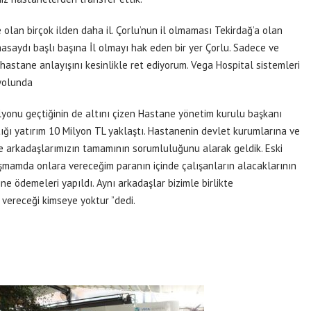
olan birçok ilden daha il. Çorlu’nun il olmaması Tekirdağ’a olan
asaydı başlı başına İl olmayı hak eden bir yer Çorlu. Sadece ve
stane anlayışını kesinlikle ret ediyorum. Vega Hospital sistemleri
 yolunda
yonu geçtiğinin de altını çizen Hastane yönetim kurulu başkanı
ğı yatırım 10 Milyon TL yaklaştı. Hastanenin devlet kurumlarına ve
zde arkadaşlarımızın tamamının sorumluluğunu alarak geldik. Eski
aşmamda onlara vereceğim paranın içinde çalışanların alacaklarının
ine ödemeleri yapıldı. Aynı arkadaşlar bizimle birlikte
ı vereceği kimseye yoktur ”dedi.