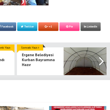
Facebook
Twitter
+1
Pin
LinkedIn
ki Yazı
Sonraki Yazı
Ergene Belediyesi
ndı
Kurban Bayramına
Hazır