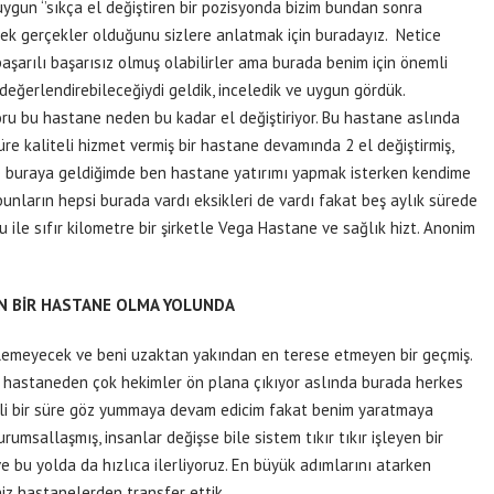
Tuygun ‘’sıkça el değiştiren bir pozisyonda bizim bundan sonra
ek gerçekler olduğunu sizlere anlatmak için buradayız. Netice
aşarılı başarısız olmuş olabilirler ama burada benim için önemli
değerlendirebileceğiydi geldik, inceledik ve uygun gördük.
u bu hastane neden bu kadar el değiştiriyor. Bu hastane aslında
re kaliteli hizmet vermiş bir hastane devamında 2 el değiştirmiş,
se buraya geldiğimde ben hastane yatırımı yapmak isterken kendime
nların hepsi burada vardı eksikleri de vardı fakat beş aylık sürede
u ile sıfır kilometre bir şirketle Vega Hastane ve sağlık hizt. Anonim
EYEN BİR HASTANE OLMA YOLUNDA
ilemeyecek ve beni uzaktan yakından en terese etmeyen bir geçmiş.
a hastaneden çok hekimler ön plana çıkıyor aslında burada herkes
elli bir süre göz yummaya devam edicim fakat benim yaratmaya
umsallaşmış, insanlar değişse bile sistem tıkır tıkır işleyen bir
e bu yolda da hızlıca ilerliyoruz. En büyük adımlarını atarken
iz hastanelerden transfer ettik.