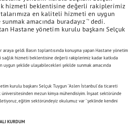
ık hizmeti beklentisine değerli rakiplerimiz
alarımıza en kaliteli hizmeti en uygun
e sunmak amacında buradayız ‘’ dedi.
ıtan Hastane yönetim kurulu başkanı Selçuk
ir araya geldi. Basın toplantısında konuşma yapan Hastane yönetim
 sağlık hizmeti beklentisine değerli rakiplerimiz kadar katkıda
en uygun şeklide ulaşabilecekleri şekilde sunmak amacında
tim kurulu başkanı Selçuk Tuygun ‘’Aslen İstanbul’da ticareti
k üniversitesinden mezun kimya mühendisiyim. İnşaat sektöründe
i işletiyoruz, eğitim sektöründeyiz okulumuz var ‘’şeklinde kendini
TALI KURDUM