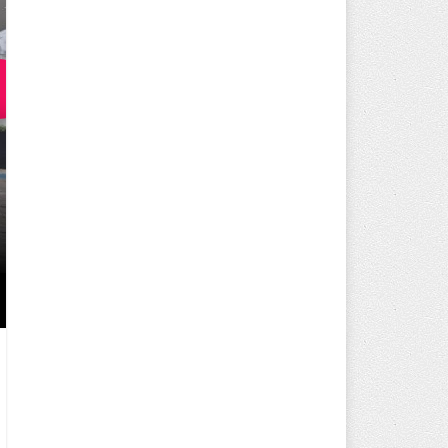
250 BİN ÖĞÜN, BİNLERCE YÜZ