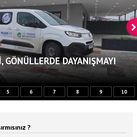
, GÖNÜLLERDE DAYANIŞMAYI
5
6
7
8
9
10
ırmısınız ?