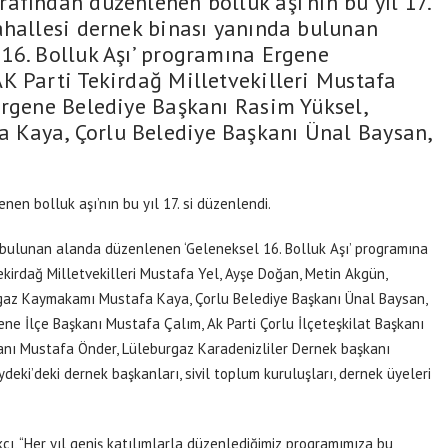
afından düzenlenen bolluk aşı’nın bu yıl 17.
ahallesi dernek binası yanında bulunan
16. Bolluk Aşı’ programına Ergene
K Parti Tekirdağ Milletvekilleri Mustafa
Ergene Belediye Başkanı Rasim Yüksel,
Kaya, Çorlu Belediye Başkanı Ünal Baysan,
n bolluk aşı’nın bu yıl 17. si düzenlendi.
 bulunan alanda düzenlenen ‘Geleneksel 16. Bolluk Aşı’ programına
kirdağ Milletvekilleri Mustafa Yel, Ayşe Doğan, Metin Akgün,
gaz Kaymakamı Mustafa Kaya, Çorlu Belediye Başkanı Ünal Baysan,
gene İlçe Başkanı Mustafa Çalım, Ak Parti Çorlu İlçeteşkilat Başkanı
anı Mustafa Önder, Lüleburgaz Karadenizliler Dernek başkanı
eki’deki dernek başkanları, sivil toplum kuruluşları, dernek üyeleri
ı, “Her yıl geniş katılımlarla düzenlediğimiz programımıza bu