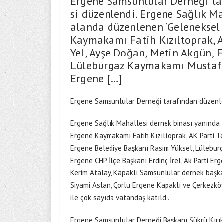
Ergene Samsunlular Derneği tar
si düzenlendi. Ergene Sağlık M
alanda düzenlenen ‘Geleneksel 
Kaymakamı Fatih Kızıltoprak, A
Yel, Ayşe Doğan, Metin Akgün, 
Lüleburgaz Kaymakamı Mustafa 
Ergene […]
Ergene Samsunlular Derneği tarafından düzenlene
Ergene Sağlık Mahallesi dernek binası yanında
Ergene Kaymakamı Fatih Kızıltoprak, AK Parti Te
Ergene Belediye Başkanı Rasim Yüksel, Lülebur
Ergene CHP İlçe Başkanı Erdinç İrel, Ak Parti Er
Kerim Atalay, Kapaklı Samsunlular dernek başk
Siyami Aslan, Çorlu Ergene Kapaklı ve Çerkezköyd
ile çok sayıda vatandaş katıldı.
Ergene Samsunlular Derneği Başkanı Şükrü Kırıkç