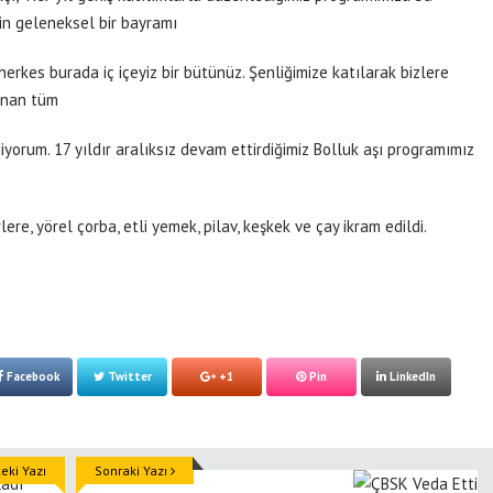
nin geleneksel bir bayramı
 herkes burada iç içeyiz bir bütünüz. Şenliğimize katılarak bizlere
lunan tüm
iyorum. 17 yıldır aralıksız devam ettirdiğimiz Bolluk aşı programımız
lere, yörel çorba, etli yemek, pilav, keşkek ve çay ikram edildi.
Facebook
Twitter
+1
Pin
LinkedIn
ki Yazı
Sonraki Yazı