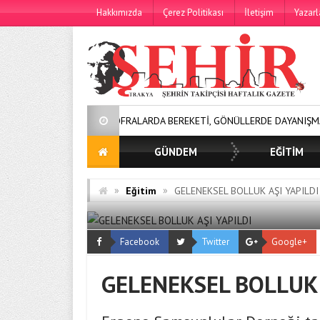
Hakkımızda
Çerez Politikası
İletişim
Yazarl
SOFRALARDA BEREKETİ, GÖNÜLLERDE DAYANIŞMAYI BÜYÜTÜY
GÜNDEM
EĞİTİM
»
»
Eğitim
GELENEKSEL BOLLUK AŞI YAPILDI
Facebook
Twitter
Google+
GELENEKSEL BOLLUK 