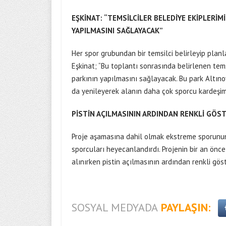
EŞKİNAT: “TEMSİLCİLER BELEDİYE EKİPLERİMİ
YAPILMASINI SAĞLAYACAK”
Her spor grubundan bir temsilci belirleyip pl
Eşkinat; “Bu toplantı sonrasında belirlenen temsi
parkının yapılmasını sağlayacak. Bu park Altın
da yenileyerek alanın daha çok sporcu kardeşimi
PİSTİN AÇILMASININ ARDINDAN RENKLİ GÖS
Proje aşamasına dahil olmak ekstreme sporunun
sporcuları heyecanlandırdı. Projenin bir an önce
alınırken pistin açılmasının ardından renkli gös
SOSYAL MEDYADA
PAYLAŞIN: