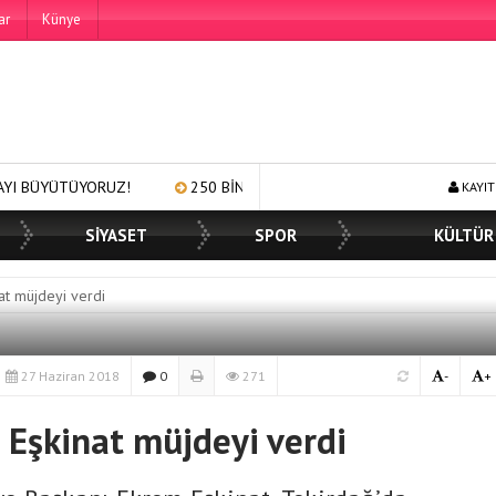
ar
Künye
RUZ!
250 BİN ÖĞÜN, BİNLERCE YÜZE GÜLÜMSEME
BAŞKAN
KAYIT
SİYASET
SPOR
KÜLTÜR
at müjdeyi verdi
27 Haziran 2018
0
271
-
+
 Eşkinat müjdeyi verdi