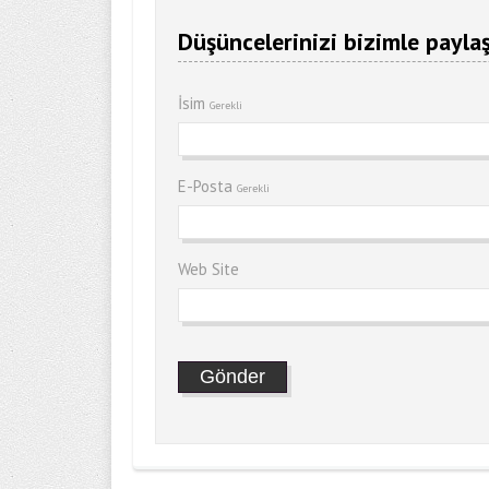
Düşüncelerinizi bizimle paylaş
İsim
Gerekli
E-Posta
Gerekli
Web Site