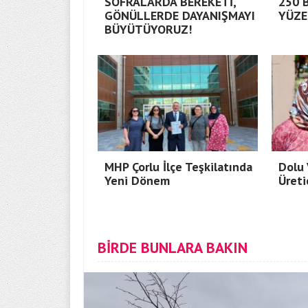
SOFRALARDA BEREKETİ,
250 
GÖNÜLLERDE DAYANIŞMAYI
YÜZE
BÜYÜTÜYORUZ!
MHP Çorlu İlçe Teşkilatında
Dolu 
Yeni Dönem
Üreti
BİRDE BUNLARA BAKIN