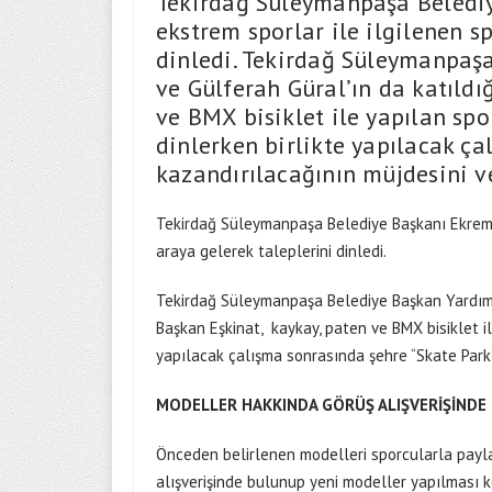
Tekirdağ Süleymanpaşa Belediy
ekstrem sporlar ile ilgilenen sp
dinledi. Tekirdağ Süleymanpaşa
ve Gülferah Güral’ın da katıldı
ve BMX bisiklet ile yapılan spo
dinlerken birlikte yapılacak ça
kazandırılacağının müjdesini ve
Tekirdağ Süleymanpaşa Belediye Başkanı Ekrem Eş
araya gelerek taleplerini dinledi.
Tekirdağ Süleymanpaşa Belediye Başkan Yardımcı
Başkan Eşkinat, kaykay, paten ve BMX bisiklet il
yapılacak çalışma sonrasında şehre “Skate Park”
MODELLER HAKKINDA GÖRÜŞ ALIŞVERİŞİND
Önceden belirlenen modelleri sporcularla payla
alışverişinde bulunup yeni modeller yapılması ko