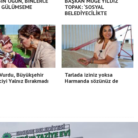
BİN ÖĞÜN, BİNLERCE
BAŞKAN MÜGE YILDIZ
 GÜLÜMSEME
TOPAK: ‘SOSYAL
BELEDİYECİLİKTE
Vurdu, Büyükşehir
Tarlada iziniz yoksa
ciyi Yalnız Bırakmadı
Harmanda sözünüz de