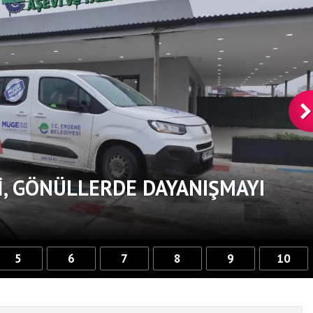
, GÖNÜLLERDE DAYANIŞMAYI
5
6
7
8
9
10