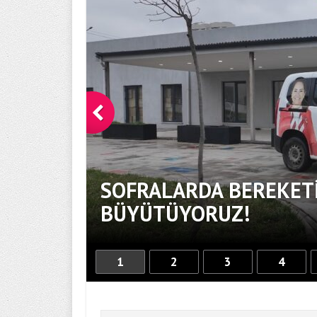
SOFRALARDA BEREKETİ
BÜYÜTÜYORUZ!
1
2
3
4