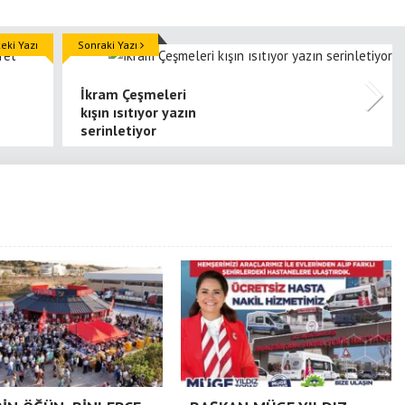
ki Yazı
Sonraki Yazı
İkram Çeşmeleri
kışın ısıtıyor yazın
serinletiyor