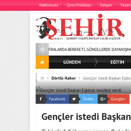
Hakkımızda
Çerez Politikası
İletişim
Yazarl
SOFRALARDA BEREKETİ, GÖNÜLLERDE DAYANIŞMAYI BÜYÜTÜYO
GÜNDEM
EĞİTİM
»
»
Dörtlü Haber
Gençler istedi Başkan Eşkin
Facebook
Twitter
Google+
Gençler istedi Başkan