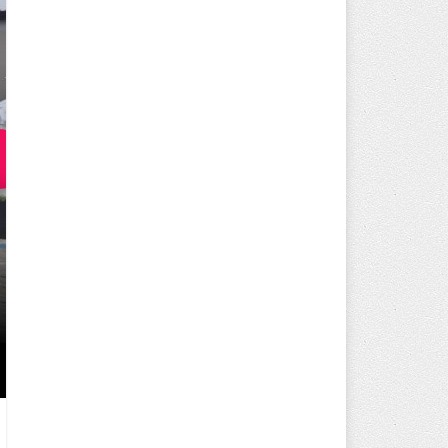
250 BİN ÖĞÜN, BİNLERCE YÜZ