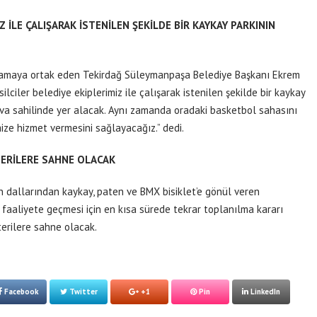
Z İLE ÇALIŞARAK İSTENİLEN ŞEKİLDE BİR KAYKAY PARKININ
anlamaya ortak eden Tekirdağ Süleymanpaşa Belediye Başkanı Ekrem
lciler belediye ekiplerimiz ile çalışarak istenilen şekilde bir kaykay
ova sahilinde yer alacak. Aynı zamanda oradaki basketbol sahasını
ze hizmet vermesini sağlayacağız.” dedi.
TERİLERE SAHNE OLACAK
 dallarından kaykay, paten ve BMX bisiklet’e gönül veren
 faaliyete geçmesi için en kısa sürede tekrar toplanılma kararı
terilere sahne olacak.
Facebook
Twitter
+1
Pin
LinkedIn