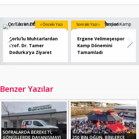
Önceki Yazı
Sonraki Yazı
Çorlu’lu Muhtarlardan
Ergene Velimeşespor
Prof. Dr. Tamer
Kamp Dönemini
Dodurka’ya Ziyaret
Tamamladı
Benzer Yazılar
SOFRALARDA BEREKETİ,
GÖNÜLLERDE DAYANIŞMAYI
250 BİN ÖĞÜN, BİNLERCE