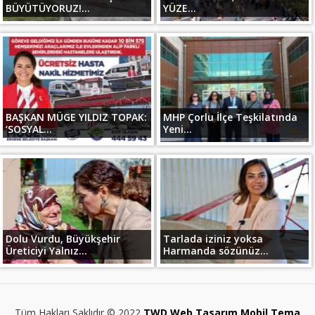
BÜYÜTÜYORUZ!...
YÜZE...
BAŞKAN MÜGE YILDIZ TOPAK:
MHP Çorlu İlçe Teşkilatında
‘SOSYAL...
Yeni...
Dolu Vurdu, Büyükşehir
Tarlada iziniz yoksa
Üreticiyi Yalnız...
Harmanda sözünüz...
Tüm Hakları Saklıdır © 2022
TWD Web Tasarım Mobil Tema