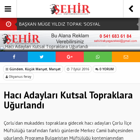
BAŞKAN MÜGE YILDIZ TOPAK: ‘SOSYAL
BELEDİYECİLİKTE HİÇBİR HEMŞERİMİZİ YALNIZ
MHP Çorlu İlçe Teşkilatında Yeni Dönem Başladı:
SOSYAL MEDYADA PAYLAŞ
BIRAKMIYORUZ!’
Mazbatalar Alındı
Dolu Vurdu, Büyükşehir Üreticiyi Yalnız Bırakmadı
SOFRALARDA BEREKETİ, GÖNÜLLERDE DAYANIŞMAYI
Gündem
,
Küçük Manşet
,
Manşet
7 Eylül 2016
0 YORUM
BÜYÜTÜYORUZ!
250 BİN ÖĞÜN, BİNLERCE YÜZE GÜLÜMSEME
Okyanus feray
Hacı Adayları Kutsal Topraklara
Uğurlandı
Çorlu’dan mukaddes topraklara gidecek hacı adayları Çorlu İlçe
Müftülüğü tarafından farklı günlerde Merkez Camii bahçesinden
uğurlandı. Programa Bulgaristan Müftülüğü kontenjanından