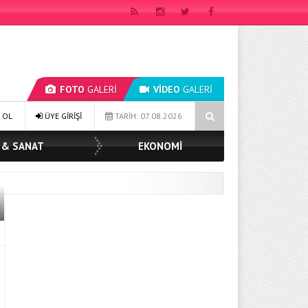
FOTO
GALERİ
VİDEO
GALERİ
MÜGE YILDIZ TOPAK: ‘SOSYAL BELEDİYECİLİKTE HİÇBİR HEMŞERİMİZİ YAL
 OL
ÜYE GİRİŞİ
TARİH: 07.08.2026
 & SANAT
EKONOMİ