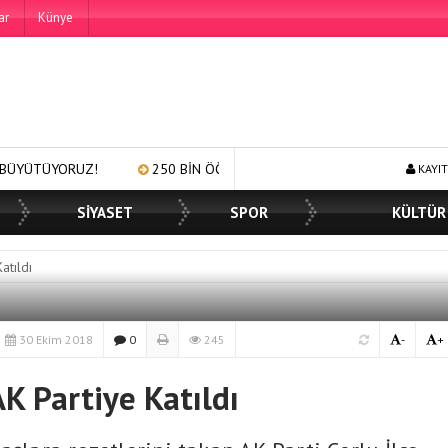
ar
Künye
UZ!
250 BİN ÖĞÜN, BİNLERCE YÜZE GÜLÜMSEME
BAŞKAN 
KAYIT
SİYASET
SPOR
KÜLTÜR
atıldı
30 Ekim 2018
0
245
-
+
K Partiye Katıldı