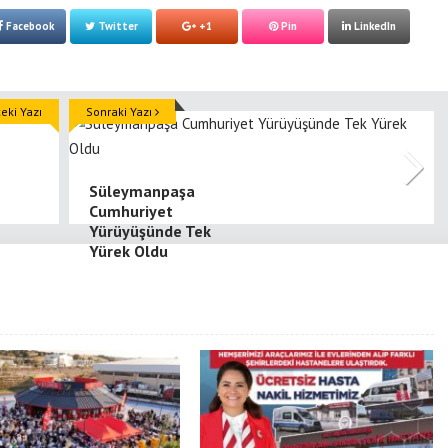
Facebook
Twitter
+1
Pin
LinkedIn
ki Yazı
Sonraki Yazı
Süleymanpaşa
Cumhuriyet
Yürüyüşünde Tek
Yürek Oldu