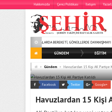
Hakkımızda
Çerez Politikası
İletişim
Yazarl
SOFRALARDA BEREKETİ, GÖNÜLLERDE DAYANIŞMAYI BÜYÜTÜYOR
GÜNDEM
EĞİTİM
»
»
Gündem
Havuzlardan 15 Kişi AK Partiye K
Facebook
Twitter
Google+
Havuzlardan 15 Kişi A