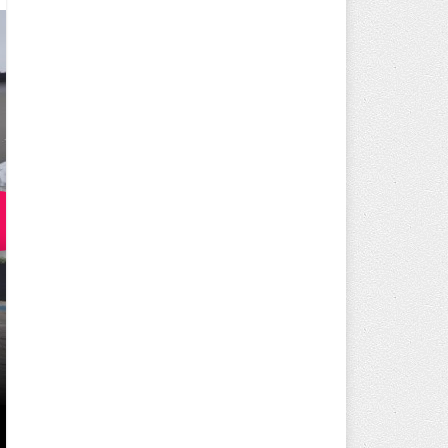
250 BİN ÖĞÜN, BİNLERCE YÜZ