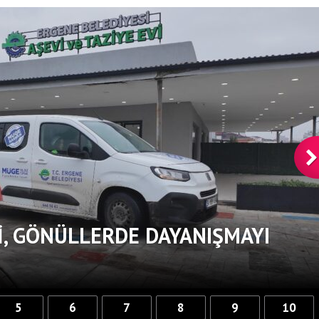
, GÖNÜLLERDE DAYANIŞMAYI
5
6
7
8
9
10