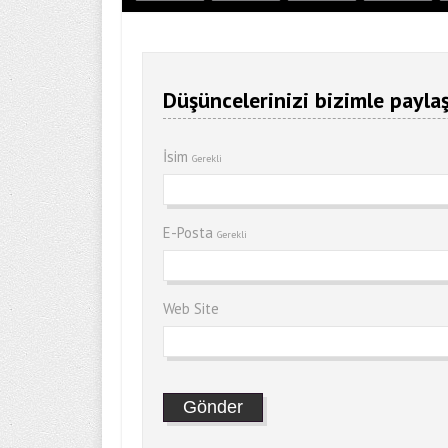
Düşüncelerinizi bizimle paylaş
İsim
Gerekli
E-Posta
Gerekli
Web Site