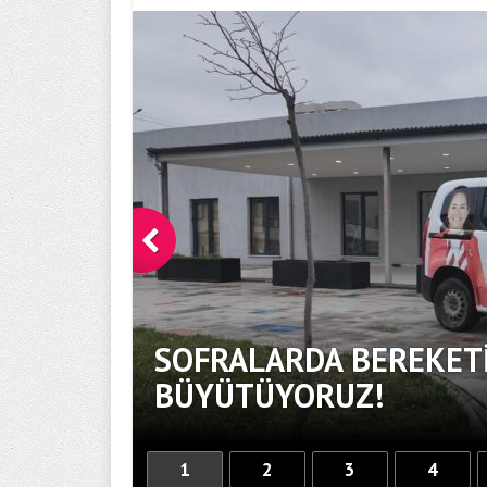
SOFRALARDA BEREKETİ
BÜYÜTÜYORUZ!
1
2
3
4