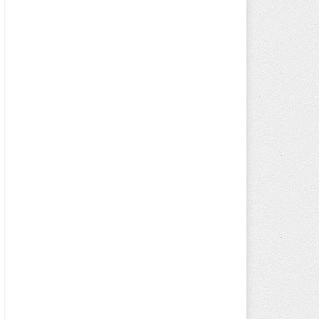
rç/
aye