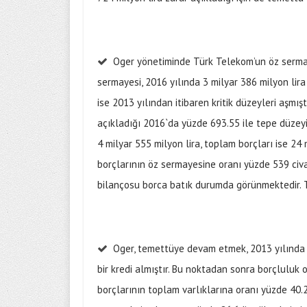
Oger yönetiminde Türk Telekom’un öz sermayes
sermayesi, 2016 yılında 3 milyar 386 milyon li
ise 2013 yılından itibaren kritik düzeyleri aşmı
açıkladığı 2016`da yüzde 693.55 ile tepe düzeyi
4 milyar 555 milyon lira, toplam borçları ise 24
borçlarının öz sermayesine oranı yüzde 539 civa
bilançosu borca batık durumda görünmektedir. To
Oger, temettüye devam etmek, 2013 yılında ö
bir kredi almıştır. Bu noktadan sonra borçluluk
borçlarının toplam varlıklarına oranı yüzde 40.