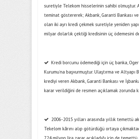
suretiyle Telekom hisselerinin sahibi olmuştur. 
teminat göstererek; Akbank, Garanti Bankası ve
olan iki ayrı kredi çekmek suretiyle yeniden yap
milyar dolarlık çektiği kredisinin üç ödemesini 
Kredi borcunu ödemediği için üç banka, Oge
Kurumu’na başvurmuştur. Ulaştırma ve Altyapı Ba
krediyi veren Akbank, Garanti Bankası ve İşbanka
karar verildiğini de resmen açıklamak zorunda ka
2006-2015 yılları arasında yıllık temettü ak
Tekelom kârını alıp götürdüğü ortaya çıkmaktad
724 milyon lira zarar açıkladığı için de temettü