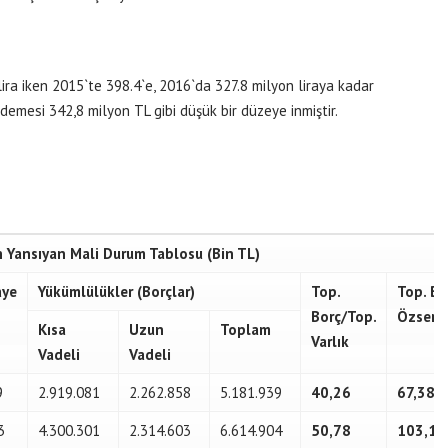
ira iken 2015`te 398.4`e, 2016`da 327.8 milyon liraya kadar
ödemesi 342,8 milyon TL gibi düşük bir düzeye inmiştir.
 Yansıyan Mali Durum Tablosu (Bin TL)
aye
Yükümlülükler (Borçlar)
Top.
Top. Bo
Borç/Top.
Özserm
Kısa
Uzun
Toplam
Varlık
Vadeli
Vadeli
9
2.919.081
2.262.858
5.181.939
40,26
67,38
3
4.300.301
2.314.603
6.614.904
50,78
103,19