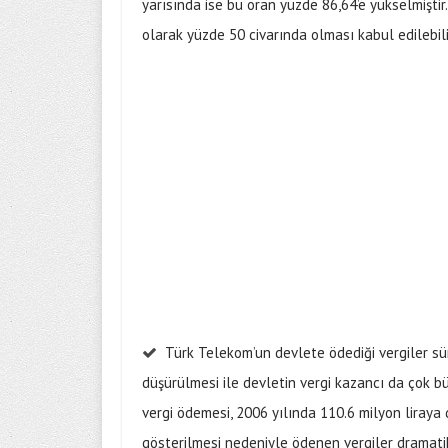
yarısında ise bu oran yüzde 86,64’e yükselmiştir
olarak yüzde 50 civarında olması kabul edilebil
Türk Telekom’un devlete ödediği vergiler sür
düşürülmesi ile devletin vergi kazancı da çok b
vergi ödemesi, 2006 yılında 110.6 milyon liraya 
gösterilmesi nedeniyle ödenen vergiler dramati