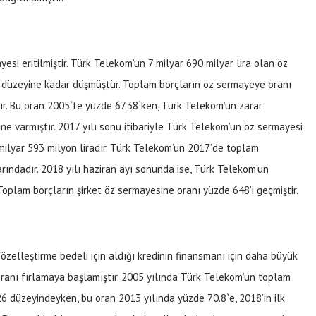
i eritilmiştir. Türk Telekom’un 7 milyar 690 milyar lira olan öz
ra düzeyine kadar düşmüştür. Toplam borçların öz sermayeye oranı
ştır. Bu oran 2005`te yüzde 67.38`ken, Türk Telekom’un zarar
ne varmıştır. 2017 yılı sonu itibariyle Türk Telekom’un öz sermayesi
 milyar 593 milyon liradır. Türk Telekom’un 2017’de toplam
rındadır. 2018 yılı haziran ayı sonunda ise, Türk Telekom’un
plam borçların şirket öz sermayesine oranı yüzde 648’i geçmiştir.
zelleştirme bedeli için aldığı kredinin finansmanı için daha büyük
 oranı fırlamaya başlamıştır. 2005 yılında Türk Telekom’un toplam
26 düzeyindeyken, bu oran 2013 yılında yüzde 70.8`e, 2018’in ilk