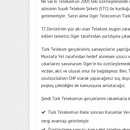
Ne var ki Telekom’un 2005’teki özelleşmesinde i
ailesinin Suudi Telekom Şirketi (STC) ile kurd
getirmemiştir. Satın alma Oger Telecom’un Türki
TC Devleti’nin yüz akı olan Telekom, bugün zara
edilen temettü Oger tarafından yurtdışına çıkarı
Türk Telekom gerçeklerini, sanayicilerle yaptığ
Mustafa Yel tarafından hedef alınmam üzücü ve
çıkarlarını savunurum. Oger’in bu özelleştirmed
vicdan, akıl ve ulusal onur ile bağdaşmaz. Ben, 
usulsüzlükleri CHP olarak yapacağımız suç duyur
peşkeş çekildiğini de kamuoyuna anlatacağız.
Şimdi Türk Telekom’un gerçeklerini rakamlarla 
Türk Telekom’un ihale sonrası Kurumlar Vergi
vergi avantajı getirilmiştir.
Özelleştirme sonrası tüm sabit telefon abone