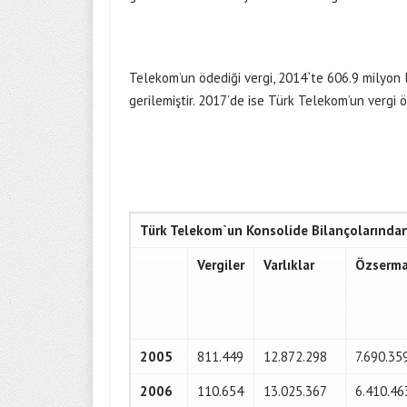
Telekom’un ödediği vergi, 2014`te 606.9 milyon l
gerilemiştir. 2017’de ise Türk Telekom’un vergi 
Türk Telekom`un Konsolide Bilançolarından
Vergiler
Varlıklar
Özserm
2005
811.449
12.872.298
7.690.35
2006
110.654
13.025.367
6.410.46