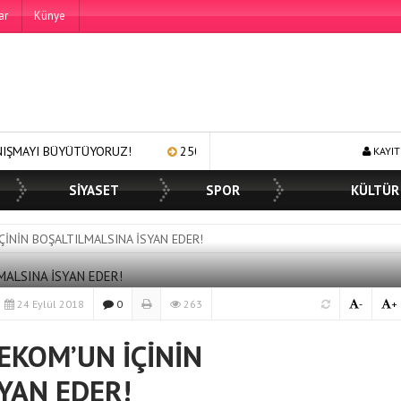
ar
Künye
ÜYORUZ!
250 BİN ÖĞÜN, BİNLERCE YÜZE GÜLÜMSEME
BA
KAYIT
SİYASET
SPOR
KÜLTÜR
ÇİNİN BOŞALTILMALSINA İSYAN EDER!
24 Eylül 2018
0
263
-
+
EKOM’UN İÇİNİN
YAN EDER!