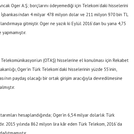
Ancak Oger A.Ş; borçlarını ödeyemediği için Telekom’daki hisselerini
 İşbankası’ndan 4 milyar 478 milyon dolar ve 211 milyon 970 bin TL
ılandırmaya gitmiştir. Oger ne yazık ki Eylül 2016’dan bu yana 4,75
de yapmamıştır.
r Telekomünikasyon’un (OTAŞ) hisselerine el konulması için Rekabet
kanlığı, Oger’in Türk Telekom’daki hisselerinin yüzde 55’inin,
sı’nın paydaş olacağı bir ortak girişim aracığıyla devredilmesine
lmıştır.
tarımları hesaplandığında; Oger’in 6,54 milyar dolarlık Türk
ır. 2015 yılında 862 milyon lira kâr eden Türk Telekom, 2016`da
 dağıtmamıştır.