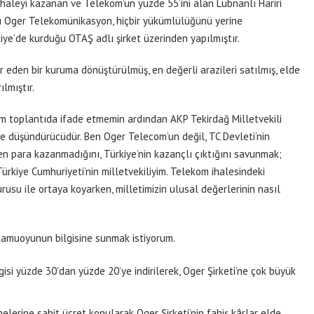
haleyi kazanan ve Telekom’un yüzde 55’ini alan Lübnanlı Hariri
uğu Oger Telekomünikasyon, hiçbir yükümlülüğünü yerine
ye’de kurduğu OTAŞ adlı şirket üzerinden yapılmıştır.
r eden bir kuruma dönüştürülmüş, en değerli arazileri satılmış, elde
lmıştır.
ım toplantıda ifade etmemin ardından AKP Tekirdağ Milletvekili
 düşündürücüdür. Ben Oger Telecom’un değil, TC Devleti’nin
en para kazanmadığını, Türkiye’nin kazançlı çıktığını savunmak;
Türkiye Cumhuriyeti’nin milletvekiliyim. Telekom ihalesindeki
usu ile ortaya koyarken, milletimizin ulusal değerlerinin nasıl
kamuoyunun bilgisine sunmak istiyorum.
si yüzde 30’dan yüzde 20’ye indirilerek, Oger Şirketi’ne çok büyük
lerine sabit ücret konularak Oger Şirketi’nin fahiş kârlar elde