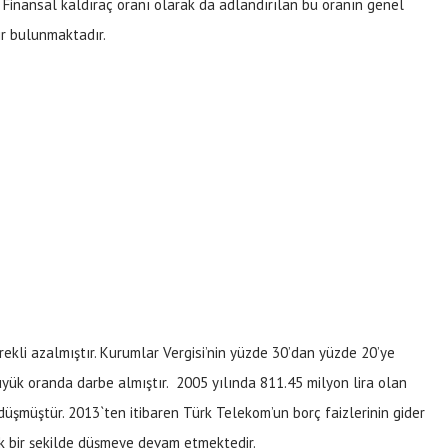
. Finansal kaldıraç oranı olarak da adlandırılan bu oranın genel
ir bulunmaktadır.
ekli azalmıştır. Kurumlar Vergisi’nin yüzde 30’dan yüzde 20’ye
üyük oranda darbe almıştır. 2005 yılında 811.45 milyon lira olan
düşmüştür. 2013`ten itibaren Türk Telekom’un borç faizlerinin gider
k bir şekilde düşmeye devam etmektedir.