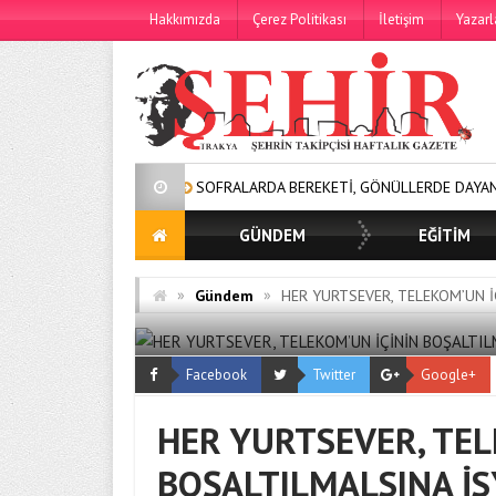
Hakkımızda
Çerez Politikası
İletişim
Yazarl
SOFRALARDA BEREKETİ, GÖNÜLLERDE DAYANIŞMAYI BÜYÜT
GÜNDEM
EĞİTİM
»
»
Gündem
HER YURTSEVER, TELEKOM’UN İ
Facebook
Twitter
Google+
HER YURTSEVER, TEL
BOŞALTILMALSINA İS