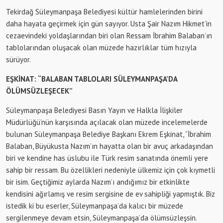
Tekirdağ Süleymanpaşa Belediyesi kültür hamlelerinden birini
daha hayata geçirmek için gün sayıyor. Usta Şair Nazım Hikmet’in
cezaevindeki yoldaşlarından biri olan Ressam İbrahim Balaban’ın
tablolarından oluşacak olan müzede hazırlıklar tüm hızıyla
sürüyor.
EŞKİNAT: “BALABAN TABLOLARI SÜLEYMANPAŞA’DA
ÖLÜMSÜZLEŞECEK”
Süleymanpaşa Belediyesi Basın Yayın ve Halkla İlişkiler
Müdürlüğü’nün karşısında açılacak olan müzede incelemelerde
bulunan Süleymanpaşa Belediye Başkanı Ekrem Eşkinat, “İbrahim
Balaban, Büyükusta Nazım’ın hayatta olan bir avuç arkadaşından
biri ve kendine has üslubu ile Türk resim sanatında önemli yere
sahip bir ressam. Bu özellikleri nedeniyle ülkemiz için çok kıymetli
bir isim. Geçtiğimiz aylarda Nazım’ı andığımız bir etkinlikte
kendisini ağırlamış ve resim sergisine de ev sahipliği yapmıştık. Biz
istedik ki bu eserler, Süleymanpaşa’da kalıcı bir müzede
sergilenmeye devam etsin, Süleymanpaşa’da ölümsüzleşsin.