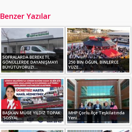
Benzer Yazılar
SOFRALARDA BEREKETİ,
GÖNÜLLERDE DAYANIŞMAYI
250 BİN ÖĞÜN, BİNLERCE
BÜYÜTÜYORUZ!...
YÜZE...
BAŞKAN MÜGE YILDIZ TOPAK:
MHP Çorlu İlçe Teşkilatında
‘SOSYAL...
Yeni...