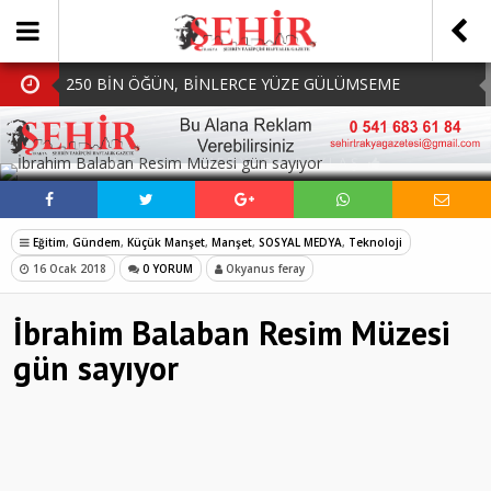
250 BİN ÖĞÜN, BİNLERCE YÜZE GÜLÜMSEME
BAŞKAN MÜGE YILDIZ TOPAK: ‘SOSYAL
SOSYAL MEDYADA PAYLAŞ
BELEDİYECİLİKTE HİÇBİR HEMŞERİMİZİ YALNIZ
MHP Çorlu İlçe Teşkilatında Yeni Dönem Başladı:
BIRAKMIYORUZ!’
Mazbatalar Alındı
Dolu Vurdu, Büyükşehir Üreticiyi Yalnız Bırakmadı
Eğitim
,
Gündem
,
Küçük Manşet
,
Manşet
,
SOSYAL MEDYA
,
Teknoloji
SOFRALARDA BEREKETİ, GÖNÜLLERDE DAYANIŞMAYI
16 Ocak 2018
0 YORUM
Okyanus feray
BÜYÜTÜYORUZ!
İbrahim Balaban Resim Müzesi
gün sayıyor