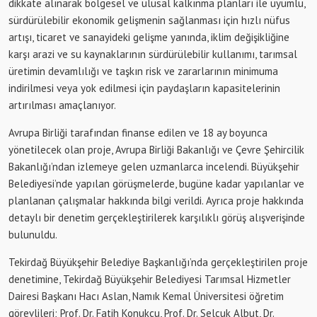
dikkate alınarak bölgesel ve ulusal kalkınma planları ile uyumlu,
sürdürülebilir ekonomik gelişmenin sağlanması için hızlı nüfus
artışı, ticaret ve sanayideki gelişme yanında, iklim değişikliğine
karşı arazi ve su kaynaklarının sürdürülebilir kullanımı, tarımsal
üretimin devamlılığı ve taşkın risk ve zararlarının minimuma
indirilmesi veya yok edilmesi için paydaşların kapasitelerinin
artırılması amaçlanıyor.
Avrupa Birliği tarafından finanse edilen ve 18 ay boyunca
yönetilecek olan proje, Avrupa Birliği Bakanlığı ve Çevre Şehircilik
Bakanlığı’ndan izlemeye gelen uzmanlarca incelendi. Büyükşehir
Belediyesi’nde yapılan görüşmelerde, bugüne kadar yapılanlar ve
planlanan çalışmalar hakkında bilgi verildi. Ayrıca proje hakkında
detaylı bir denetim gerçekleştirilerek karşılıklı görüş alışverişinde
bulunuldu.
Tekirdağ Büyükşehir Belediye Başkanlığı’nda gerçekleştirilen proje
denetimine, Tekirdağ Büyükşehir Belediyesi Tarımsal Hizmetler
Dairesi Başkanı Hacı Aslan, Namık Kemal Üniversitesi öğretim
görevlileri; Prof. Dr. Fatih Konukcu, Prof. Dr. Selçuk Albut, Dr.