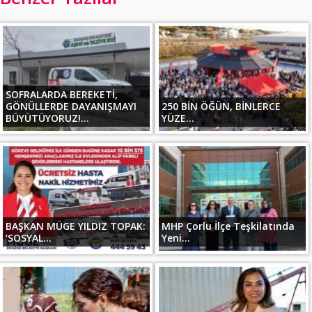
SOFRALARDA BEREKETİ,
GÖNÜLLERDE DAYANIŞMAYI
250 BİN ÖĞÜN, BİNLERCE
BÜYÜTÜYORUZ!...
YÜZE...
BAŞKAN MÜGE YILDIZ TOPAK:
MHP Çorlu İlçe Teşkilatında
‘SOSYAL...
Yeni...