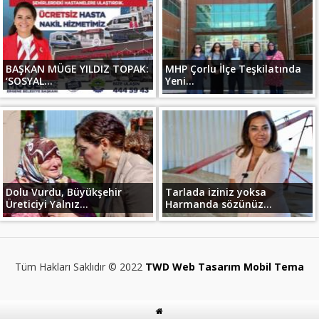
BAŞKAN MÜGE YILDIZ TOPAK:
MHP Çorlu İlçe Teşkilatında
‘SOSYAL...
Yeni...
Dolu Vurdu, Büyükşehir
Tarlada iziniz yoksa
Üreticiyi Yalnız...
Harmanda sözünüz...
Tüm Hakları Saklıdır © 2022
TWD Web Tasarım Mobil Tema