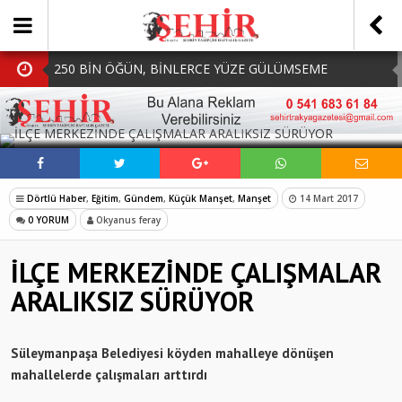
250 BİN ÖĞÜN, BİNLERCE YÜZE GÜLÜMSEME
BAŞKAN MÜGE YILDIZ TOPAK: ‘SOSYAL
SOSYAL MEDYADA PAYLAŞ
BELEDİYECİLİKTE HİÇBİR HEMŞERİMİZİ YALNIZ
MHP Çorlu İlçe Teşkilatında Yeni Dönem Başladı:
BIRAKMIYORUZ!’
Mazbatalar Alındı
Dolu Vurdu, Büyükşehir Üreticiyi Yalnız Bırakmadı
Dörtlü Haber
,
Eğitim
,
Gündem
,
Küçük Manşet
,
Manşet
14 Mart 2017
SOFRALARDA BEREKETİ, GÖNÜLLERDE DAYANIŞMAYI
0 YORUM
Okyanus feray
BÜYÜTÜYORUZ!
İLÇE MERKEZİNDE ÇALIŞMALAR
ARALIKSIZ SÜRÜYOR
Süleymanpaşa Belediyesi köyden mahalleye dönüşen
mahallelerde çalışmaları arttırdı