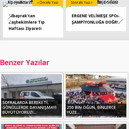
Önceki Yazı
Sonraki Yazı
Albayrak’tan
ERGENE VELİMEŞE SPOR
Başhekimlere Tıp
ŞAMPİYONLUĞA DOĞRU
Haftası Ziyareti
Benzer Yazılar
SOFRALARDA BEREKETİ,
GÖNÜLLERDE DAYANIŞMAYI
250 BİN ÖĞÜN, BİNLERCE
BÜYÜTÜYORUZ!...
YÜZE...