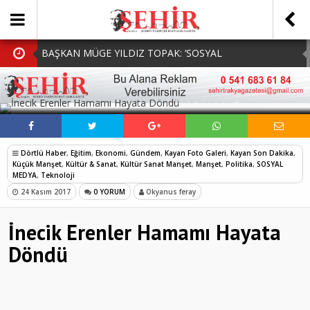
BAŞKAN MÜGE YILDIZ TOPAK: ‘SOSYAL
BELEDİYECİLİKTE HİÇBİR HEMŞERİMİZİ YALNIZ
MHP Çorlu İlçe Teşkilatında Yeni Dönem Başladı:
SOSYAL MEDYADA PAYLAŞ
BIRAKMIYORUZ!’
Mazbatalar Alındı
Dolu Vurdu, Büyükşehir Üreticiyi Yalnız Bırakmadı
Tarlada iziniz yoksa Harmanda sözünüz de olmaz
Dörtlü Haber
,
Eğitim
,
Ekonomi
,
Gündem
,
Kayan Foto Galeri
,
Kayan Son Dakika
,
250 BİN ÖĞÜN, BİNLERCE YÜZE GÜLÜMSEME
Küçük Manşet
,
Kültür & Sanat
,
Kültür Sanat Manşet
,
Manşet
,
Politika
,
SOSYAL
MEDYA
,
Teknoloji
24 Kasım 2017
0 YORUM
Okyanus feray
İnecik Erenler Hamamı Hayata
Döndü