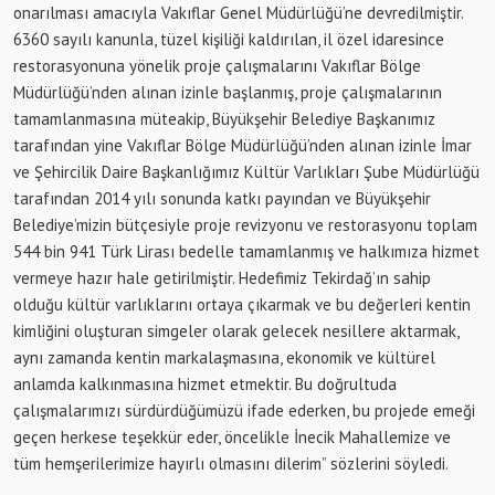
onarılması amacıyla Vakıflar Genel Müdürlüğü’ne devredilmiştir.
6360 sayılı kanunla, tüzel kişiliği kaldırılan, il özel idaresince
restorasyonuna yönelik proje çalışmalarını Vakıflar Bölge
Müdürlüğü’nden alınan izinle başlanmış, proje çalışmalarının
tamamlanmasına müteakip, Büyükşehir Belediye Başkanımız
tarafından yine Vakıflar Bölge Müdürlüğü’nden alınan izinle İmar
ve Şehircilik Daire Başkanlığımız Kültür Varlıkları Şube Müdürlüğü
tarafından 2014 yılı sonunda katkı payından ve Büyükşehir
Belediye’mizin bütçesiyle proje revizyonu ve restorasyonu toplam
544 bin 941 Türk Lirası bedelle tamamlanmış ve halkımıza hizmet
vermeye hazır hale getirilmiştir. Hedefimiz Tekirdağ’ın sahip
olduğu kültür varlıklarını ortaya çıkarmak ve bu değerleri kentin
kimliğini oluşturan simgeler olarak gelecek nesillere aktarmak,
aynı zamanda kentin markalaşmasına, ekonomik ve kültürel
anlamda kalkınmasına hizmet etmektir. Bu doğrultuda
çalışmalarımızı sürdürdüğümüzü ifade ederken, bu projede emeği
geçen herkese teşekkür eder, öncelikle İnecik Mahallemize ve
tüm hemşerilerimize hayırlı olmasını dilerim” sözlerini söyledi.