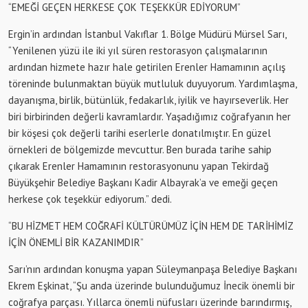
“EMEĞİ GEÇEN HERKESE ÇOK TEŞEKKÜR EDİYORUM”
Ergin’in ardından İstanbul Vakıflar 1. Bölge Müdürü Mürsel Sarı,
“Yenilenen yüzü ile iki yıl süren restorasyon çalışmalarının
ardından hizmete hazır hale getirilen Erenler Hamamının açılış
töreninde bulunmaktan büyük mutluluk duyuyorum. Yardımlaşma,
dayanışma, birlik, bütünlük, fedakarlık, iyilik ve hayırseverlik. Her
biri birbirinden değerli kavramlardır. Yaşadığımız coğrafyanın her
bir köşesi çok değerli tarihi eserlerle donatılmıştır. En güzel
örnekleri de bölgemizde mevcuttur. Ben burada tarihe sahip
çıkarak Erenler Hamamının restorasyonunu yapan Tekirdağ
Büyükşehir Belediye Başkanı Kadir Albayrak’a ve emeği geçen
herkese çok teşekkür ediyorum.” dedi.
“BU HİZMET HEM COĞRAFİ KÜLTÜRÜMÜZ İÇİN HEM DE TARİHİMİZ
İÇİN ÖNEMLİ BİR KAZANIMDIR”
Sarı’nın ardından konuşma yapan Süleymanpaşa Belediye Başkanı
Ekrem Eşkinat, “Şu anda üzerinde bulunduğumuz İnecik önemli bir
coğrafya parçası. Yıllarca önemli nüfusları üzerinde barındırmış,