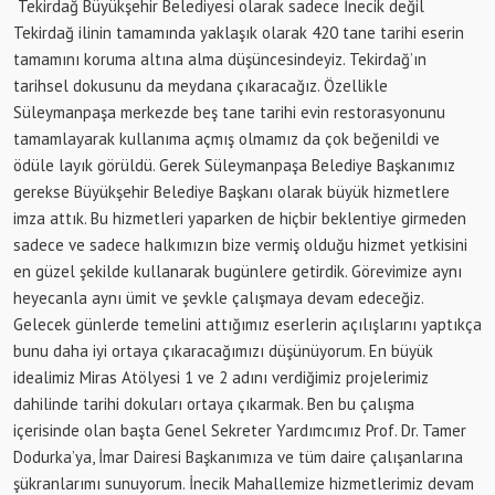
Tekirdağ Büyükşehir Belediyesi olarak sadece İnecik değil
Tekirdağ ilinin tamamında yaklaşık olarak 420 tane tarihi eserin
tamamını koruma altına alma düşüncesindeyiz. Tekirdağ’ın
tarihsel dokusunu da meydana çıkaracağız. Özellikle
Süleymanpaşa merkezde beş tane tarihi evin restorasyonunu
tamamlayarak kullanıma açmış olmamız da çok beğenildi ve
ödüle layık görüldü. Gerek Süleymanpaşa Belediye Başkanımız
gerekse Büyükşehir Belediye Başkanı olarak büyük hizmetlere
imza attık. Bu hizmetleri yaparken de hiçbir beklentiye girmeden
sadece ve sadece halkımızın bize vermiş olduğu hizmet yetkisini
en güzel şekilde kullanarak bugünlere getirdik. Görevimize aynı
heyecanla aynı ümit ve şevkle çalışmaya devam edeceğiz.
Gelecek günlerde temelini attığımız eserlerin açılışlarını yaptıkça
bunu daha iyi ortaya çıkaracağımızı düşünüyorum. En büyük
idealimiz Miras Atölyesi 1 ve 2 adını verdiğimiz projelerimiz
dahilinde tarihi dokuları ortaya çıkarmak. Ben bu çalışma
içerisinde olan başta Genel Sekreter Yardımcımız Prof. Dr. Tamer
Dodurka’ya, İmar Dairesi Başkanımıza ve tüm daire çalışanlarına
şükranlarımı sunuyorum. İnecik Mahallemize hizmetlerimiz devam