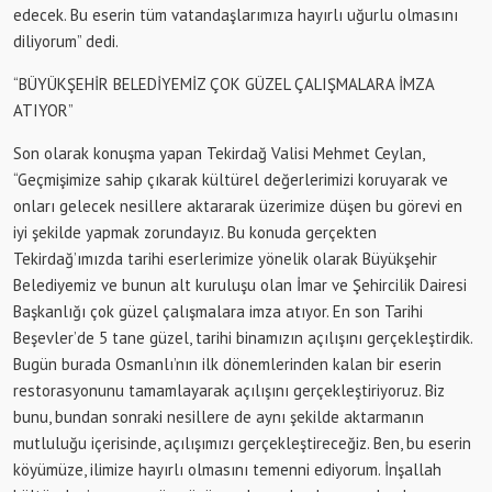
edecek. Bu eserin tüm vatandaşlarımıza hayırlı uğurlu olmasını
diliyorum” dedi.
“BÜYÜKŞEHİR BELEDİYEMİZ ÇOK GÜZEL ÇALIŞMALARA İMZA
ATIYOR”
Son olarak konuşma yapan Tekirdağ Valisi Mehmet Ceylan,
“Geçmişimize sahip çıkarak kültürel değerlerimizi koruyarak ve
onları gelecek nesillere aktararak üzerimize düşen bu görevi en
iyi şekilde yapmak zorundayız. Bu konuda gerçekten
Tekirdağ’ımızda tarihi eserlerimize yönelik olarak Büyükşehir
Belediyemiz ve bunun alt kuruluşu olan İmar ve Şehircilik Dairesi
Başkanlığı çok güzel çalışmalara imza atıyor. En son Tarihi
Beşevler’de 5 tane güzel, tarihi binamızın açılışını gerçekleştirdik.
Bugün burada Osmanlı’nın ilk dönemlerinden kalan bir eserin
restorasyonunu tamamlayarak açılışını gerçekleştiriyoruz. Biz
bunu, bundan sonraki nesillere de aynı şekilde aktarmanın
mutluluğu içerisinde, açılışımızı gerçekleştireceğiz. Ben, bu eserin
köyümüze, ilimize hayırlı olmasını temenni ediyorum. İnşallah