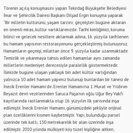
Törenin açılış konuşmasını yapan Tekirdağ Büyükşehir Belediyesi
İmar ve Şehircilik Dairesi Başkanı Dilşad Ergin konuşma yaparak
“Bir milletin kültürünü, yaşam tarzını; geçmişten bugüne aktaran
en önemli miras, kültür varlıklarımızdır. Tarihi kimliğimizi, koruma
bilinci ve gelecek nesillere aktarmak adına, 16. yüzyıla tarihlenen
bu hamam yapısının restorasyonunu gerçekleştirmiş bulunuyoruz.
Hamamların geçmişi, milattan önce 9. yüzyıla kadar uzanmaktadır.
Temizlik ve yıkanmaya tahsis edilen hamamlar aynı zamanda
milletlerin medeniyet derecesiyle paralellik göstermektedir.
İlimizde bugüne ulaşan yaklaşık bin adet kültür varlığından
yalnızca 10 adet hamam yapımız bulunup bunlardan bir tanesi de
İnecik Erenler Hamamı’dır. Erenler Hamamı’na 1. Murat ve Yıldırım
Beyazıt devri vezirlerinden Saruca Paşa’nın oğlu Uğur Bey Vakfı
kayıtlarında rastlanmakta olup 16. yüzyılın ilk yarısında inşa
edilmiştir. İnecik Erenler Hamamı, günümüzdeki şekliyle orijinal
plan özelliklerini kısmen kaybetmiştir. Yapı, bulunduğu parsel
üzerinde tek katlı, 130 metrekarelik bir alan üzerinde inşa
edilmiştir. 2010 yılında mülkiyeti köy tüzel kişiliğine aitken,