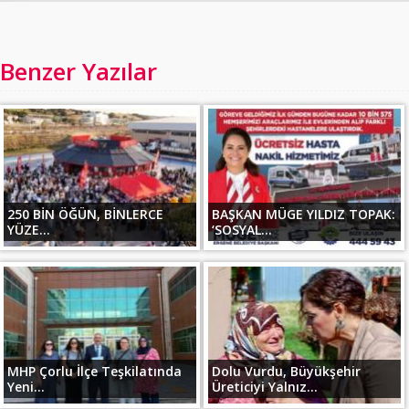
Benzer Yazılar
250 BİN ÖĞÜN, BİNLERCE
BAŞKAN MÜGE YILDIZ TOPAK:
YÜZE...
‘SOSYAL...
MHP Çorlu İlçe Teşkilatında
Dolu Vurdu, Büyükşehir
Yeni...
Üreticiyi Yalnız...