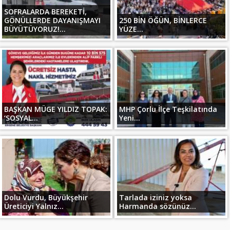
SOFRALARDA BEREKETİ,
GÖNÜLLERDE DAYANIŞMAYI
250 BİN ÖĞÜN, BİNLERCE
BÜYÜTÜYORUZ!...
YÜZE...
BAŞKAN MÜGE YILDIZ TOPAK:
MHP Çorlu İlçe Teşkilatında
‘SOSYAL...
Yeni...
Dolu Vurdu, Büyükşehir
Tarlada iziniz yoksa
Üreticiyi Yalnız...
Harmanda sözünüz...