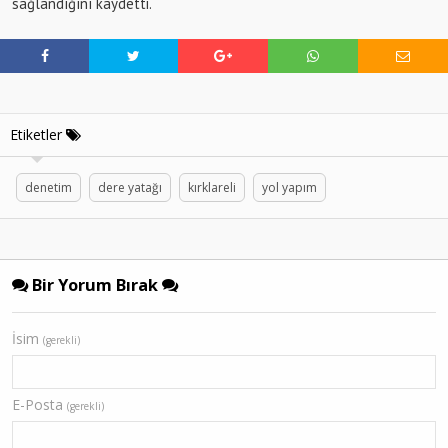
sağlandığını kaydetti.
Etiketler
denetim
dere yatağı
kırklareli
yol yapım
Bir Yorum Bırak
İsim
(gerekli)
E-Posta
(gerekli)