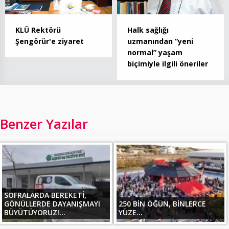
KLÜ Rektörü
Halk sağlığı
Şengörür'e ziyaret
uzmanından “yeni
normal” yaşam
biçimiyle ilgili öneriler
Benzer Yazılar
SOFRALARDA BEREKETİ,
GÖNÜLLERDE DAYANIŞMAYI
250 BİN ÖĞÜN, BİNLERCE
BÜYÜTÜYORUZ!...
YÜZE...