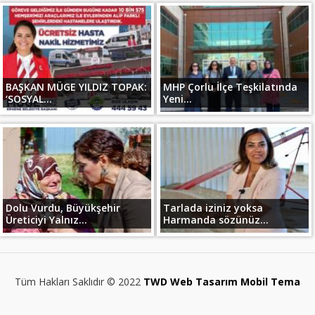
BAŞKAN MÜGE YILDIZ TOPAK:
MHP Çorlu İlçe Teşkilatında
‘SOSYAL...
Yeni...
Dolu Vurdu, Büyükşehir
Tarlada iziniz yoksa
Üreticiyi Yalnız...
Harmanda sözünüz...
Tüm Hakları Saklıdır © 2022
TWD Web Tasarım Mobil Tema