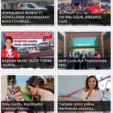
SOFRALARDA BEREKETİ,
GÖNÜLLERDE DAYANIŞMAYI
250 BİN ÖĞÜN, BİNLERCE
BÜYÜTÜYORUZ!...
YÜZE...
BAŞKAN MÜGE YILDIZ TOPAK:
MHP Çorlu İlçe Teşkilatında
‘SOSYAL...
Yeni...
Dolu Vurdu, Büyükşehir
Tarlada iziniz yoksa
Üreticiyi Yalnız...
Harmanda sözünüz...