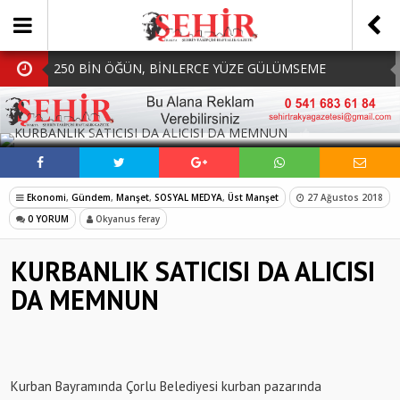
250 BİN ÖĞÜN, BİNLERCE YÜZE GÜLÜMSEME
BAŞKAN MÜGE YILDIZ TOPAK: ‘SOSYAL
SOSYAL MEDYADA PAYLAŞ
BELEDİYECİLİKTE HİÇBİR HEMŞERİMİZİ YALNIZ
MHP Çorlu İlçe Teşkilatında Yeni Dönem Başladı:
BIRAKMIYORUZ!’
Mazbatalar Alındı
Dolu Vurdu, Büyükşehir Üreticiyi Yalnız Bırakmadı
Ekonomi
,
Gündem
,
Manşet
,
SOSYAL MEDYA
,
Üst Manşet
27 Ağustos 2018
SOFRALARDA BEREKETİ, GÖNÜLLERDE DAYANIŞMAYI
0 YORUM
Okyanus feray
BÜYÜTÜYORUZ!
KURBANLIK SATICISI DA ALICISI
DA MEMNUN
Kurban Bayramında Çorlu Belediyesi kurban pazarında