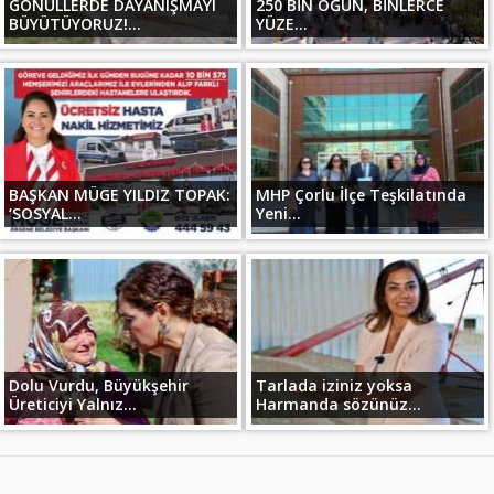
GÖNÜLLERDE DAYANIŞMAYI
250 BİN ÖĞÜN, BİNLERCE
BÜYÜTÜYORUZ!...
YÜZE...
BAŞKAN MÜGE YILDIZ TOPAK:
MHP Çorlu İlçe Teşkilatında
‘SOSYAL...
Yeni...
Dolu Vurdu, Büyükşehir
Tarlada iziniz yoksa
Üreticiyi Yalnız...
Harmanda sözünüz...