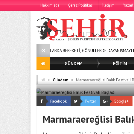
Hakkımızda
Çerez Politikası
İletişim
Yazarl
SOFRALARDA BEREKETİ, GÖNÜLLERDE DAYANIŞMAYI BÜYÜTÜYORUZ!
GÜNDEM
EĞİTİM
»
»
Gündem
Marmaraereğlisi Balık Festivali 
Facebook
Twitter
Google+
Marmaraereğlisi Balık