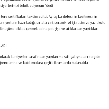
iyerlerimizi tebrik ediyorum. “dedi.
ere sertifikaları takdim edildi. Açılış kurdelesinin kesilmesinin
yerlerin hazırladığı, sır altı çini, seramik, el işi, resim ve yaz okulu
ri dönüşüme dikkat çekmek adına pet şişe ve atıklardan yaptıkları
LADI
ı olarak kursiyerler tarafından yapılan mozaik çalışmaları sergide
rencilerine ve katılımcılara çeşitli ikramlarda bulunuldu.