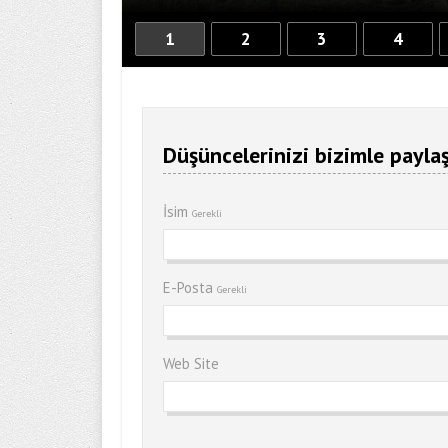
1
2
3
4
Düşüncelerinizi bizimle paylaş
İsim
Gerekli
E-Posta
Gerekli
Web Site