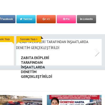
Facebook
Twitter
+1
Pin
LinkedIn
ki Yazı
Sonraki Yazı
ZABITA EKİPLERİ
TARAFINDAN
İNŞAATLARDA
DENETİM
GERÇEKLEŞTİRİLDİ