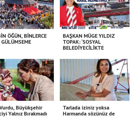
BİN ÖĞÜN, BİNLERCE
BAŞKAN MÜGE YILDIZ
 GÜLÜMSEME
TOPAK: ‘SOSYAL
BELEDİYECİLİKTE
Vurdu, Büyükşehir
Tarlada iziniz yoksa
ciyi Yalnız Bırakmadı
Harmanda sözünüz de