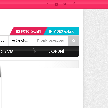
FOTO
GALERİ
VİDEO
GALERİ
 YILDIZ TOPAK: ‘SOSYAL BELEDİYECİLİKTE HİÇBİR HEMŞERİMİZİ YALNIZ 
 OL
ÜYE GİRİŞİ
TARİH: 08.08.2026
 & SANAT
EKONOMİ