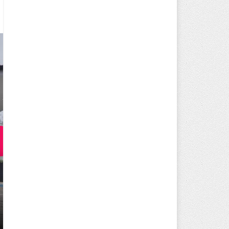
250 BİN ÖĞÜN, BİNLERCE YÜZ