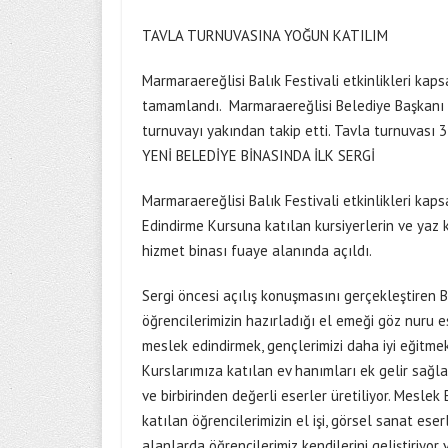
TAVLA TURNUVASINA YOĞUN KATILIM
Marmaraereğlisi Balık Festivali etkinlikleri ka
tamamlandı. Marmaraereğlisi Belediye Başkanı İ
turnuvayı yakından takip etti. Tavla turnuvası 
YENİ BELEDİYE BİNASINDA İLK SERGİ
Marmaraereğlisi Balık Festivali etkinlikleri ka
Edindirme Kursuna katılan kursiyerlerin ve yaz k
hizmet binası fuaye alanında açıldı.
Sergi öncesi açılış konuşmasını gerçekleştiren 
öğrencilerimizin hazırladığı el emeği göz nuru e
meslek edindirmek, gençlerimizi daha iyi eğitmek
Kurslarımıza katılan ev hanımları ek gelir sağlar
ve birbirinden değerli eserler üretiliyor. Mesle
katılan öğrencilerimizin el işi, görsel sanat eser
alanlarda öğrencilerimiz kendilerini geliştiriyor