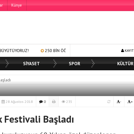
ar
Künye
250 BİN ÖĞÜN, BİNLERCE YÜZE GÜLÜMSEME
BAŞKAN MÜGE
KAYIT
SİYASET
SPOR
KÜLTÜR
Başladı
28 Ağustos 2018
0
235
-
+
 Festivali Başladı