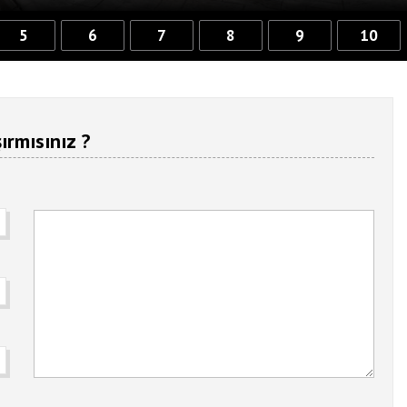
5
6
7
8
9
10
ırmısınız ?