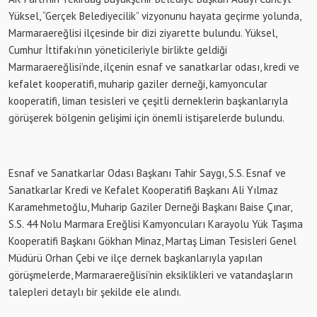
Yüksel, “Gerçek Belediyecilik” vizyonunu hayata geçirme yolunda,
Marmaraereğlisi ilçesinde bir dizi ziyarette bulundu. Yüksel,
Cumhur İttifakı’nın yöneticileriyle birlikte geldiği
Marmaraereğlisi’nde, ilçenin esnaf ve sanatkarlar odası, kredi ve
kefalet kooperatifi, muharip gaziler derneği, kamyoncular
kooperatifi, liman tesisleri ve çeşitli derneklerin başkanlarıyla
görüşerek bölgenin gelişimi için önemli istişarelerde bulundu.
Esnaf ve Sanatkarlar Odası Başkanı Tahir Saygı, S.S. Esnaf ve
Sanatkarlar Kredi ve Kefalet Kooperatifi Başkanı Ali Yılmaz
Karamehmetoğlu, Muharip Gaziler Derneği Başkanı Baise Çınar,
S.S. 44 Nolu Marmara Ereğlisi Kamyoncuları Karayolu Yük Taşıma
Kooperatifi Başkanı Gökhan Minaz, Martaş Liman Tesisleri Genel
Müdürü Orhan Çebi ve ilçe dernek başkanlarıyla yapılan
görüşmelerde, Marmaraereğlisi’nin eksiklikleri ve vatandaşların
talepleri detaylı bir şekilde ele alındı.