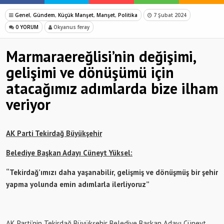
Genel
,
Gündem
,
Küçük Manşet
,
Manşet
,
Politika
7 Şubat 2024
0 YORUM
Okyanus feray
Marmaraereğlisi’nin değişimi,
gelişimi ve dönüşümü için
atacağımız adımlarda bize ilham
veriyor
AK Parti Tekirdağ Büyükşehir
Belediye Başkan Adayı Cüneyt Yüksel:
“
Tekirdağ’ımızı daha yaşanabilir, gelişmiş ve d
ö
nüşmüş bir şehir
yapma yolunda emin adımlarla ilerliyoruz”
AK Parti’nin Tekirdağ Büyükşehir Belediye Başkan Adayı Cüneyt