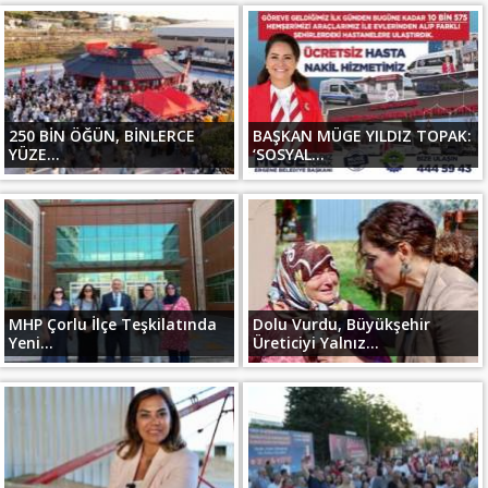
250 BİN ÖĞÜN, BİNLERCE
BAŞKAN MÜGE YILDIZ TOPAK:
YÜZE...
‘SOSYAL...
MHP Çorlu İlçe Teşkilatında
Dolu Vurdu, Büyükşehir
Yeni...
Üreticiyi Yalnız...