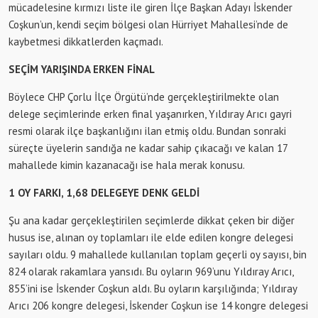
mücadelesine kırmızı liste ile giren İlçe Başkan Adayı İskender
Coşkun’un, kendi seçim bölgesi olan Hürriyet Mahallesi’nde de
kaybetmesi dikkatlerden kaçmadı.
SEÇİM YARIŞINDA ERKEN FİNAL
Böylece CHP Çorlu İlçe Örgütü’nde gerçekleştirilmekte olan
delege seçimlerinde erken final yaşanırken, Yıldıray Arıcı gayri
resmi olarak ilçe başkanlığını ilan etmiş oldu. Bundan sonraki
süreçte üyelerin sandığa ne kadar sahip çıkacağı ve kalan 17
mahallede kimin kazanacağı ise hala merak konusu.
1 OY FARKI, 1,68 DELEGEYE DENK GELDİ
Şu ana kadar gerçekleştirilen seçimlerde dikkat çeken bir diğer
husus ise, alınan oy toplamları ile elde edilen kongre delegesi
sayıları oldu. 9 mahallede kullanılan toplam geçerli oy sayısı, bin
824 olarak rakamlara yansıdı. Bu oyların 969’unu Yıldıray Arıcı,
855’ini ise İskender Coşkun aldı. Bu oyların karşılığında; Yıldıray
Arıcı 206 kongre delegesi, İskender Coşkun ise 14 kongre delegesi