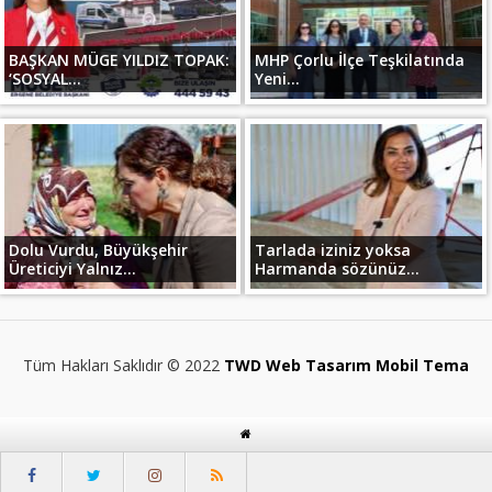
BAŞKAN MÜGE YILDIZ TOPAK:
MHP Çorlu İlçe Teşkilatında
‘SOSYAL...
Yeni...
Dolu Vurdu, Büyükşehir
Tarlada iziniz yoksa
Üreticiyi Yalnız...
Harmanda sözünüz...
Tüm Hakları Saklıdır © 2022
TWD Web Tasarım Mobil Tema