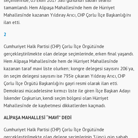
seçimlerinde, 03 Ekim 2017 Salı gününün sabah seansı
tamamlandı. Hem Alipaşa Mahallesi’nde hem de Hürriyet
Mahallesi’nde kazanan Yıldıray Arıcı, CHP Çorlu İlçe Başkanlığı’nı
ilan etti.
2
Cumhuriyet Halk Partisi (CHP) Çorlu İlçe Örgütü’nde
gerçekleştirilmekte olan delege seçimlerinde, erken final yaşandı.
Hem Alipaşa Mahallesi’nde hem de Hürriyet Mahallesi’nde
kazanan taraf mavi liste olurken; kongre delegesi sayısını 206’ya,
ön seçim delegesi sayısını ise 795’e çıkaran Yıldıray Arıcı, CHP
Çorlu İlçe Örgütü Başkanlığı’nı gayri resmi olarak ilan etti.
Demokrasi mücadelesine kırmızı liste ile giren İlçe Başkan Adayı
İskender Coşkun’un, kendi seçim bölgesi olan Hürriyet
Mahallesi’nde de kaybetmesi dikkatlerden kaçmadı.
ALİPAŞA MAHALLESİ “MAVİ” DEDİ
Cumhuriyet Halk Partisi (CHP) Çorlu İlçe Örgütü’nde
gerçekleştirilmekte olan delege seçimlerinin 3’üncü gün sabah