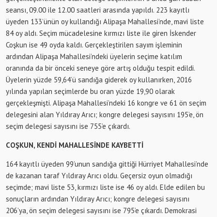
seansı, 09.00 ile 12.00 saatleri arasında yapıldı. 223 kayıtlı
üyeden 133’ünün oy kullandığı Alipaşa Mahallesi’nde, mavi liste
84 oy aldı. Seçim mücadelesine kırmızı liste ile giren İskender
Coşkun ise 49 oyda kaldı. Gerçekleştirilen sayım işleminin
ardından Alipaşa Mahallesi’ndeki üyelerin seçime katılım
oranında da bir önceki seneye göre artış olduğu tespit edildi.
Üyelerin yüzde 59,64’ü sandığa giderek oy kullanırken, 2016
yılında yapılan seçimlerde bu oran yüzde 19,90 olarak
gerçekleşmişti. Alipaşa Mahallesi’ndeki 16 kongre ve 61 ön seçim
delegesini alan Yıldıray Arıcı; kongre delegesi sayısını 195’e, ön
seçim delegesi sayısını ise 755’e çıkardı.
COŞKUN, KENDİ MAHALLESİNDE KAYBETTİ
164 kayıtlı üyeden 99’unun sandığa gittiği Hürriyet Mahallesi’nde
de kazanan taraf Yıldıray Arıcı oldu. Geçersiz oyun olmadığı
seçimde; mavi liste 53, kırmızı liste ise 46 oy aldı. Elde edilen bu
sonuçların ardından Yıldıray Arıcı; kongre delegesi sayısını
206’ya, ön seçim delegesi sayısını ise 795’e çıkardı. Demokrasi