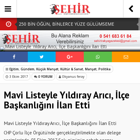
250 BİN ÖĞÜN, BİNLERCE YÜZE GÜLÜMSEME
BAŞKAN MÜGE YILDIZ TOPAK: ‘SOSYAL
SOSYAL MEDYADA PAYLAŞ
BELEDİYECİLİKTE HİÇBİR HEMŞERİMİZİ YALNIZ
MHP Çorlu İlçe Teşkilatında Yeni Dönem Başladı:
BIRAKMIYORUZ!’
Mazbatalar Alındı
Dolu Vurdu, Büyükşehir Üreticiyi Yalnız Bırakmadı
Eğitim
,
Gündem
,
Küçük Manşet
,
Kültür & Sanat
,
Manşet
,
Politika
SOFRALARDA BEREKETİ, GÖNÜLLERDE DAYANIŞMAYI
3 Ekim 2017
0 YORUM
Okyanus feray
BÜYÜTÜYORUZ!
Mavi Listeyle Yıldıray Arıcı, İlçe
Başkanlığını İlan Etti
Mavi Listeyle Yıldıray Arıcı, İlçe Başkanlığını İlan Etti
CHP Çorlu İlçe Örgütü’nde gerçekleştirilmekte olan delege