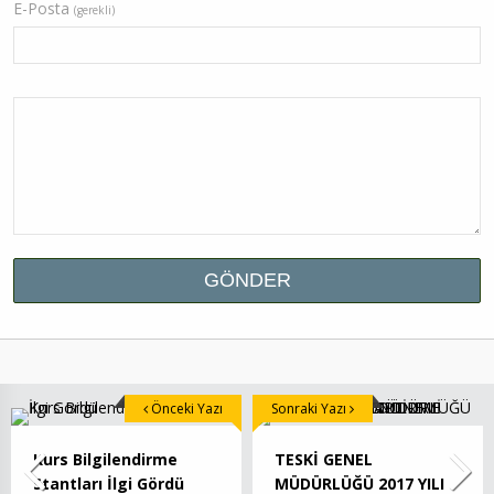
E-Posta
(gerekli)
Önceki Yazı
Sonraki Yazı
Kurs Bilgilendirme
TESKİ GENEL
Stantları İlgi Gördü
MÜDÜRLÜĞÜ 2017 YILI