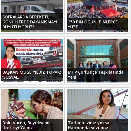
SOFRALARDA BEREKETİ,
GÖNÜLLERDE DAYANIŞMAYI
250 BİN ÖĞÜN, BİNLERCE
BÜYÜTÜYORUZ!...
YÜZE...
BAŞKAN MÜGE YILDIZ TOPAK:
MHP Çorlu İlçe Teşkilatında
‘SOSYAL...
Yeni...
Dolu Vurdu, Büyükşehir
Tarlada iziniz yoksa
Üreticiyi Yalnız...
Harmanda sözünüz...