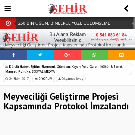
250 BİN ÖĞÜN, BİNLERCE YÜZE GÜLÜMSEME
BAŞKAN MÜGE YILDIZ TOPAK: ‘SOSYAL
SOSYAL MEDYADA PAYLAŞ
BELEDİYECİLİKTE HİÇBİR HEMŞERİMİZİ YALNIZ
MHP Çorlu İlçe Teşkilatında Yeni Dönem Başladı:
BIRAKMIYORUZ!’
Mazbatalar Alındı
Dolu Vurdu, Büyükşehir Üreticiyi Yalnız Bırakmadı
Dörtlü Haber
,
Eğitim
,
Ekonomi
,
Gündem
,
Kayan Foto Galeri
,
Kültür & Sanat
,
SOFRALARDA BEREKETİ, GÖNÜLLERDE DAYANIŞMAYI
Manşet
,
Politika
,
SOSYAL MEDYA
24 Ekim 2017
0 YORUM
Okyanus feray
BÜYÜTÜYORUZ!
Meyveciliği Geliştirme Projesi
Kapsamında Protokol İmzalandı