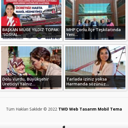
BAŞKAN MÜGE YILDIZ TOPAK:
MHP Çorlu İlçe Teşkilatında
‘SOSYAL...
Yeni...
Dolu Vurdu, Büyükşehir
Tarlada iziniz yoksa
Üreticiyi Yalnız...
Harmanda sözünüz...
Tüm Hakları Saklıdır © 2022
TWD Web Tasarım Mobil Tema