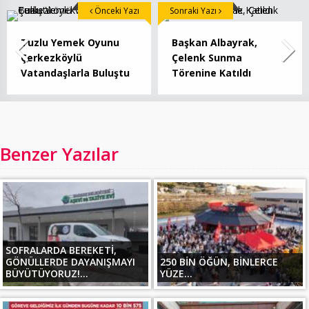
Önceki Yazı
Sonraki Yazı
Tuzlu Yemek Oyunu
Başkan Albayrak,
Çerkezköylü
Çelenk Sunma
Vatandaşlarla Buluştu
Törenine Katıldı
Benzer Yazılar
SOFRALARDA BEREKETİ,
GÖNÜLLERDE DAYANIŞMAYI
250 BİN ÖĞÜN, BİNLERCE
BÜYÜTÜYORUZ!...
YÜZE...