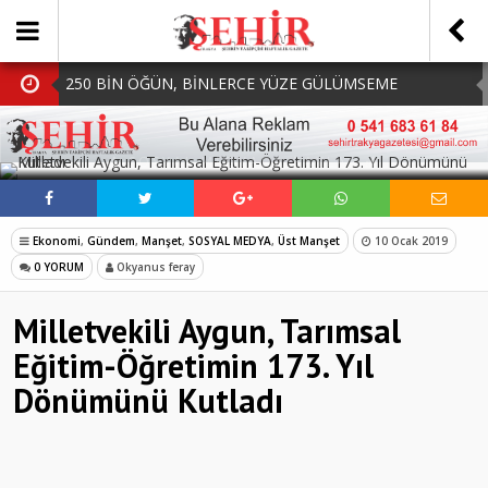
250 BİN ÖĞÜN, BİNLERCE YÜZE GÜLÜMSEME
BAŞKAN MÜGE YILDIZ TOPAK: ‘SOSYAL
SOSYAL MEDYADA PAYLAŞ
BELEDİYECİLİKTE HİÇBİR HEMŞERİMİZİ YALNIZ
MHP Çorlu İlçe Teşkilatında Yeni Dönem Başladı:
BIRAKMIYORUZ!’
Mazbatalar Alındı
Dolu Vurdu, Büyükşehir Üreticiyi Yalnız Bırakmadı
Ekonomi
,
Gündem
,
Manşet
,
SOSYAL MEDYA
,
Üst Manşet
10 Ocak 2019
SOFRALARDA BEREKETİ, GÖNÜLLERDE DAYANIŞMAYI
0 YORUM
Okyanus feray
BÜYÜTÜYORUZ!
Milletvekili Aygun, Tarımsal
Eğitim-Öğretimin 173. Yıl
Dönümünü Kutladı