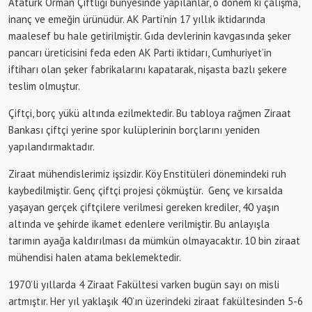
Atatürk Orman Çiftliği bünyesinde yapılanlar, o dönem ki çalışma,
inanç ve emeğin ürünüdür. AK Parti’nin 17 yıllık iktidarında
maalesef bu hale getirilmiştir. Gıda devlerinin kavgasında şeker
pancarı üreticisini feda eden AK Parti iktidarı, Cumhuriyet’in
iftiharı olan şeker fabrikalarını kapatarak, nişasta bazlı şekere
teslim olmuştur.
Çiftçi, borç yükü altında ezilmektedir. Bu tabloya rağmen Ziraat
Bankası çiftçi yerine spor kulüplerinin borçlarını yeniden
yapılandırmaktadır.
Ziraat mühendislerimiz işsizdir. Köy Enstitüleri dönemindeki ruh
kaybedilmiştir. Genç çiftçi projesi çökmüştür. Genç ve kırsalda
yaşayan gerçek çiftçilere verilmesi gereken krediler, 40 yaşın
altında ve şehirde ikamet edenlere verilmiştir. Bu anlayışla
tarımın ayağa kaldırılması da mümkün olmayacaktır. 10 bin ziraat
mühendisi halen atama beklemektedir.
1970’li yıllarda 4 Ziraat Fakültesi varken bugün sayı on misli
artmıştır. Her yıl yaklaşık 40’ın üzerindeki ziraat fakültesinden 5-6