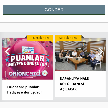
Önceki Yazı
Sonraki Yazı
KAPAKLI’YA HALK
KÜTÜPHANESİ
Orioncard puanları
AÇILACAK
hediyeye dönüşüyor