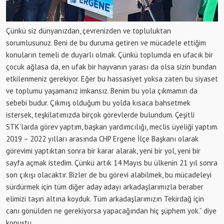
Çünkü siz dünyanızdan, çevrenizden ve topluluktan
sorumlusunuz. Beni de bu duruma getiren ve mücadele ettiğim
konuların temeli de duyarlı olmak. Çünkü toplumda en ufacık bir
çocuk ağlasa da, en ufak bir hayvanın yarası da olsa sizin bundan
etkilenmeniz gerekiyor. Eğer bu hassasiyet yoksa zaten bu siyaset
ve toplumu yaşamanız imkansız. Benim bu yola çıkmamın da
sebebi budur. Çıkmış olduğum bu yolda kısaca bahsetmek
istersek, teşkilatımızda birçok görevlerde bulundum. Çeşitli
STK’larda görev yaptım, başkan yardımcılığı, meclis üyeliği yaptım.
2019 – 2022 yılları arasında CHP Ergene İlçe Başkanı olarak
görevimi yaptıktan sonra bir karar alarak, yeni bir yol, yeni bir
sayfa açmak istedim. Çünkü artık 14 Mayıs bu ülkenin 21 yıl sonra
son çıkışı olacaktır. Bizler de bu görevi alabilmek, bu mücadeleyi
sürdürmek için tüm diğer aday adayı arkadaşlarımızla beraber
elimizi taşın altına koyduk. Tüm arkadaşlarımızın Tekirdağ için
canı gönülden ne gerekiyorsa yapacağından hiç şüphem yok.” diye
konuştu.