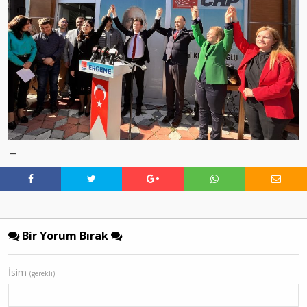
—
Bir Yorum Bırak
İsim
(gerekli)