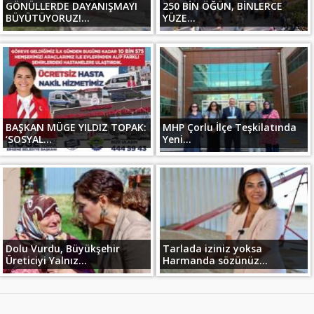
GÖNÜLLERDE DAYANIŞMAYI
250 BİN ÖĞÜN, BİNLERCE
BÜYÜTÜYORUZ!...
YÜZE...
BAŞKAN MÜGE YILDIZ TOPAK:
MHP Çorlu İlçe Teşkilatında
‘SOSYAL...
Yeni...
Dolu Vurdu, Büyükşehir
Tarlada iziniz yoksa
Üreticiyi Yalnız...
Harmanda sözünüz...