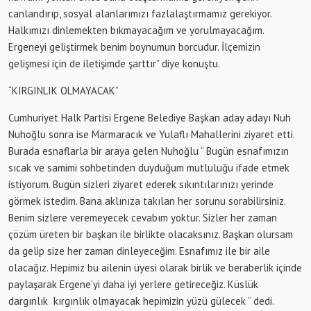
canlandırıp, sosyal alanlarımızı fazlalaştırmamız gerekiyor.
Halkımızı dinlemekten bıkmayacağım ve yorulmayacağım.
Ergeneyi geliştirmek benim boynumun borcudur. İlçemizin
gelişmesi için de iletişimde şarttır” diye konuştu.
“KIRGINLIK OLMAYACAK”
Cumhuriyet Halk Partisi Ergene Belediye Başkan aday adayı Nuh
Nuhoğlu sonra ise Marmaracık ve Yulaflı Mahallerini ziyaret etti.
Burada esnaflarla bir araya gelen Nuhoğlu “ Bugün esnafımızın
sıcak ve samimi sohbetinden duyduğum mutluluğu ifade etmek
istiyorum. Bugün sizleri ziyaret ederek sıkıntılarınızı yerinde
görmek istedim. Bana aklınıza takılan her sorunu sorabilirsiniz.
Benim sizlere veremeyecek cevabım yoktur. Sizler her zaman
çözüm üreten bir başkan ile birlikte olacaksınız. Başkan olursam
da gelip size her zaman dinleyeceğim. Esnafımız ile bir aile
olacağız. Hepimiz bu ailenin üyesi olarak birlik ve beraberlik içinde
paylaşarak Ergene’yi daha iyi yerlere getireceğiz. Küslük
dargınlık kırgınlık olmayacak hepimizin yüzü gülecek “ dedi.