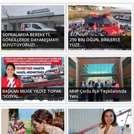
SOFRALARDA BEREKETİ,
GÖNÜLLERDE DAYANIŞMAYI
250 BİN ÖĞÜN, BİNLERCE
BÜYÜTÜYORUZ!...
YÜZE...
BAŞKAN MÜGE YILDIZ TOPAK:
MHP Çorlu İlçe Teşkilatında
‘SOSYAL...
Yeni...