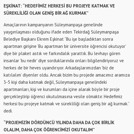
EŞKİNAT: “HEDEFİMİZ HERKESİ BU PROJEYE KATMAK VE
SÜREKLİLİĞİ OLAN GENİŞ BİR AĞ KURMAK”
Amaçlarının kampanyanın Süleymanpaşa genelinde
yaygınlaşması olduğunu ifade eden Tekirdağ Süleymanpaşa
Belediye Başkanı Ekrem Eşkinat “Bu işe başladıktan sonra
apartman girişine ‘Bu apartman bir üniversite öğrencisi okutuyor’
diye bir plaket astık ve farkındalık yarattık. Bu levhayı gören
insanlar ‘bu nedir’ diye sorduklarında onları bilgilendiriyoruz ve
herkes de bir heves uyandırıyor. Arkadaşlarımızdan ‘biz de
katılalım’ diyenler oldu. Ancak bizim bu projede amacımız aramıza
3-5 kişi daha katmak değil, Süleymanpaşa genelindeki
apartmanları, kişi ve kurumları da içine alarak böyle bir proje
gerçekleştirip öğrenci okutulmasına vesile olmaktır. Hedefimiz
herkesi bu projeye katmak ve sürekliliği olan geniş bir ağ kurmak.”
dedi.
“PROJEMİZİN DÖRDÜNCÜ YILINDA DAHA DA ÇOK BİRLİK
OLALIM, DAHA ÇOK ÖĞRENCİMİZİ OKUTALIM”