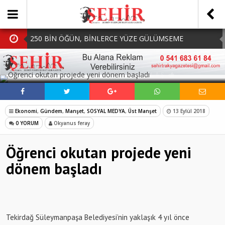
250 BİN ÖĞÜN, BİNLERCE YÜZE GÜLÜMSEME
BAŞKAN MÜGE YILDIZ TOPAK: ‘SOSYAL
SOSYAL MEDYADA PAYLAŞ
BELEDİYECİLİKTE HİÇBİR HEMŞERİMİZİ YALNIZ
MHP Çorlu İlçe Teşkilatında Yeni Dönem Başladı:
BIRAKMIYORUZ!’
Mazbatalar Alındı
Dolu Vurdu, Büyükşehir Üreticiyi Yalnız Bırakmadı
Ekonomi
,
Gündem
,
Manşet
,
SOSYAL MEDYA
,
Üst Manşet
13 Eylül 2018
SOFRALARDA BEREKETİ, GÖNÜLLERDE DAYANIŞMAYI
0 YORUM
Okyanus feray
BÜYÜTÜYORUZ!
Öğrenci okutan projede yeni
dönem başladı
Tekirdağ Süleymanpaşa Belediyesi’nin yaklaşık 4 yıl önce