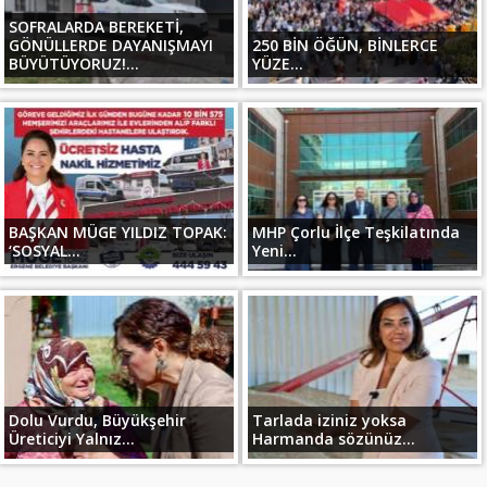
SOFRALARDA BEREKETİ,
GÖNÜLLERDE DAYANIŞMAYI
250 BİN ÖĞÜN, BİNLERCE
BÜYÜTÜYORUZ!...
YÜZE...
BAŞKAN MÜGE YILDIZ TOPAK:
MHP Çorlu İlçe Teşkilatında
‘SOSYAL...
Yeni...
Dolu Vurdu, Büyükşehir
Tarlada iziniz yoksa
Üreticiyi Yalnız...
Harmanda sözünüz...