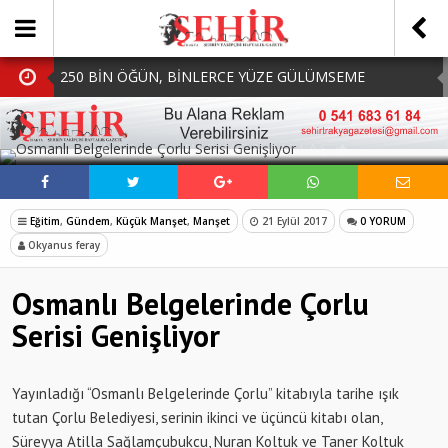
250 BİN ÖĞÜN, BİNLERCE YÜZE GÜLÜMSEME
BAŞKAN MÜGE YILDIZ TOPAK: ‘SOSYAL
SOSYAL MEDYADA PAYLAŞ
BELEDİYECİLİKTE HİÇBİR HEMŞERİMİZİ YALNIZ
MHP Çorlu İlçe Teşkilatında Yeni Dönem Başladı:
BIRAKMIYORUZ!’
Mazbatalar Alındı
Dolu Vurdu, Büyükşehir Üreticiyi Yalnız Bırakmadı
Eğitim
,
Gündem
,
Küçük Manşet
,
Manşet
21 Eylül 2017
0 YORUM
SOFRALARDA BEREKETİ, GÖNÜLLERDE DAYANIŞMAYI
Okyanus feray
BÜYÜTÜYORUZ!
Osmanlı Belgelerinde Çorlu
Serisi Genişliyor
Yayınladığı “Osmanlı Belgelerinde Çorlu” kitabıyla tarihe ışık
tutan Çorlu Belediyesi, serinin ikinci ve üçüncü kitabı olan,
Süreyya Atilla Sağlamçubukcu, Nuran Koltuk ve Taner Koltuk