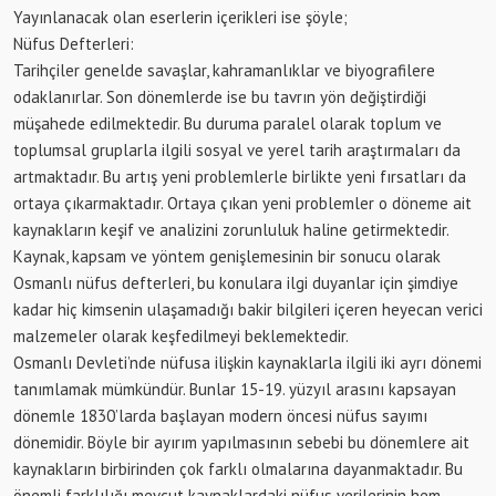
Yayınlanacak olan eserlerin içerikleri ise şöyle;
Nüfus Defterleri:
Tarihçiler genelde savaşlar, kahramanlıklar ve biyografilere
odaklanırlar. Son dönemlerde ise bu tavrın yön değiştirdiği
müşahede edilmektedir. Bu duruma paralel olarak toplum ve
toplumsal gruplarla ilgili sosyal ve yerel tarih araştırmaları da
artmaktadır. Bu artış yeni problemlerle birlikte yeni fırsatları da
ortaya çıkarmaktadır. Ortaya çıkan yeni problemler o döneme ait
kaynakların keşif ve analizini zorunluluk haline getirmektedir.
Kaynak, kapsam ve yöntem genişlemesinin bir sonucu olarak
Osmanlı nüfus defterleri, bu konulara ilgi duyanlar için şimdiye
kadar hiç kimsenin ulaşamadığı bakir bilgileri içeren heyecan verici
malzemeler olarak keşfedilmeyi beklemektedir.
Osmanlı Devleti’nde nüfusa ilişkin kaynaklarla ilgili iki ayrı dönemi
tanımlamak mümkündür. Bunlar 15-19. yüzyıl arasını kapsayan
dönemle 1830’larda başlayan modern öncesi nüfus sayımı
dönemidir. Böyle bir ayırım yapılmasının sebebi bu dönemlere ait
kaynakların birbirinden çok farklı olmalarına dayanmaktadır. Bu
önemli farklılığı mevcut kaynaklardaki nüfus verilerinin hem