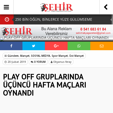
250 BİN ÖĞÜN, BİNLERCE YÜZE GÜLÜMSEME
BAŞKAN MÜGE YILDIZ TOPAK: ‘SOSYAL
SOSYAL MEDYADA PAYLAŞ
BELEDİYECİLİKTE HİÇBİR HEMŞERİMİZİ YALNIZ
MHP Çorlu İlçe Teşkilatında Yeni Dönem Başladı:
BIRAKMIYORUZ!’
Mazbatalar Alındı
Dolu Vurdu, Büyükşehir Üreticiyi Yalnız Bırakmadı
Gündem
,
Manşet
,
SOSYAL MEDYA
,
Spor Manşet
,
Üst Manşet
SOFRALARDA BEREKETİ, GÖNÜLLERDE DAYANIŞMAYI
20 Şubat 2019
0 YORUM
Okyanus feray
BÜYÜTÜYORUZ!
PLAY OFF GRUPLARINDA
ÜÇÜNCÜ HAFTA MAÇLARI
OYNANDI