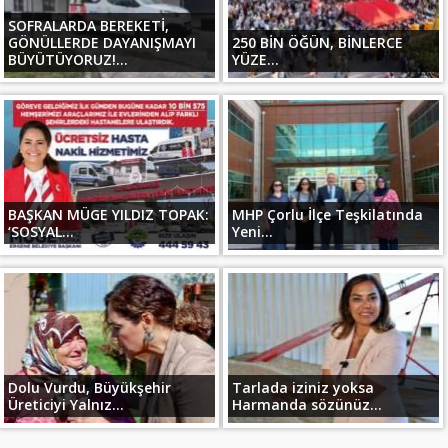
SOFRALARDA BEREKETİ,
GÖNÜLLERDE DAYANIŞMAYI
250 BİN ÖĞÜN, BİNLERCE
BÜYÜTÜYORUZ!...
YÜZE...
BAŞKAN MÜGE YILDIZ TOPAK:
MHP Çorlu İlçe Teşkilatında
‘SOSYAL...
Yeni...
Dolu Vurdu, Büyükşehir
Tarlada iziniz yoksa
Üreticiyi Yalnız...
Harmanda sözünüz...