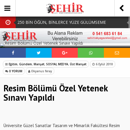
250 BİN ÖĞÜN, BİNLERCE YÜZE GÜLÜMSEME
BAŞKAN MÜGE YILDIZ TOPAK: ‘SOSYAL
SOSYAL MEDYADA PAYLAŞ
BELEDİYECİLİKTE HİÇBİR HEMŞERİMİZİ YALNIZ
MHP Çorlu İlçe Teşkilatında Yeni Dönem Başladı:
BIRAKMIYORUZ!’
Mazbatalar Alındı
Dolu Vurdu, Büyükşehir Üreticiyi Yalnız Bırakmadı
Eğitim
,
Gündem
,
Manşet
,
SOSYAL MEDYA
,
Üst Manşet
6 Eylül 2018
SOFRALARDA BEREKETİ, GÖNÜLLERDE DAYANIŞMAYI
0 YORUM
Okyanus feray
BÜYÜTÜYORUZ!
Resim Bölümü Özel Yetenek
Sınavı Yapıldı
Üniversite Güzel Sanatlar Tasarım ve Mimarlık Fakültesi Resim