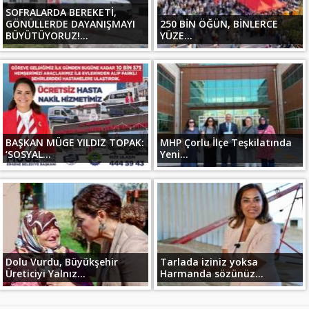
SOFRALARDA BEREKETİ,
GÖNÜLLERDE DAYANIŞMAYI
250 BİN ÖĞÜN, BİNLERCE
BÜYÜTÜYORUZ!...
YÜZE...
BAŞKAN MÜGE YILDIZ TOPAK:
MHP Çorlu İlçe Teşkilatında
‘SOSYAL...
Yeni...
Dolu Vurdu, Büyükşehir
Tarlada iziniz yoksa
Üreticiyi Yalnız...
Harmanda sözünüz...