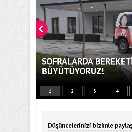
SOFRALARDA BEREKETİ
BÜYÜTÜYORUZ!
1
2
3
4
Düşüncelerinizi bizimle paylaş