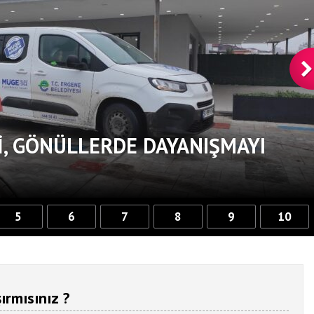
, GÖNÜLLERDE DAYANIŞMAYI
5
6
7
8
9
10
ırmısınız ?