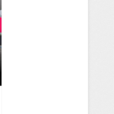
250 BİN ÖĞÜN, BİNLERCE YÜZ