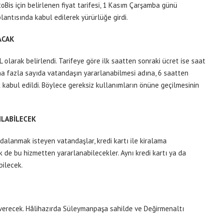
toBis için belirlenen fiyat tarifesi, 1 Kasım Çarşamba günü
antısında kabul edilerek yürürlüğe girdi.
ACAK
TL olarak belirlendi. Tarifeye göre ilk saatten sonraki ücret ise saat
a fazla sayıda vatandaşın yararlanabilmesi adına, 6 saatten
k kabul edildi. Böylece gereksiz kullanımların önüne geçilmesinin
ILABİLECEK
alanmak isteyen vatandaşlar, kredi kartı ile kiralama
k de bu hizmetten yararlanabilecekler. Aynı kredi kartı ya da
bilecek.
 verecek. Hâlihazırda Süleymanpaşa sahilde ve Değirmenaltı