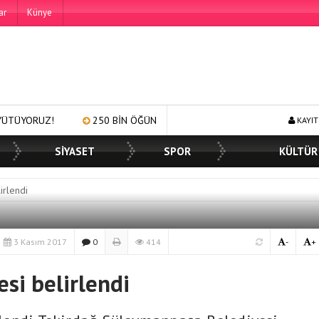
ar
Künye
250 BİN ÖĞÜN, BİNLERCE YÜZE GÜLÜMSEME
BAŞKAN MÜGE Y
KAYIT
SİYASET
SPOR
KÜLTÜR
irlendi
3 Kasım 2017
0
414
-
+
esi belirlendi