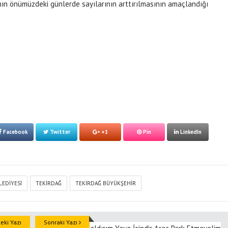
ın önümüzdeki günlerde sayılarının arttırılmasının amaçlandığı
Facebook
Twitter
+1
Pin
LinkedIn
LEDIYESI
TEKIRDAĞ
TEKIRDAĞ BÜYÜKŞEHIR
ki Yazı
Sonraki Yazı