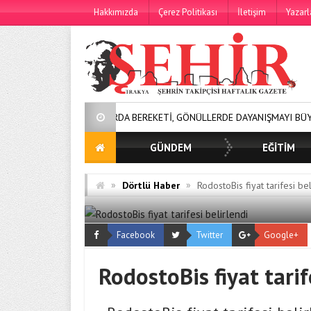
Hakkımızda
Çerez Politikası
İletişim
Yazarl
SOFRALARDA BEREKETİ, GÖNÜLLERDE DAYANIŞMAYI BÜYÜTÜYORUZ!
GÜNDEM
EĞİTİM
»
»
Dörtlü Haber
RodostoBis fiyat tarifesi bel
Facebook
Twitter
Google+
RodostoBis fiyat tarif