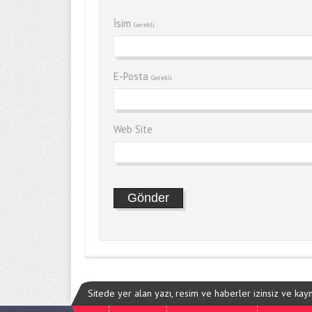
İsim
Gerekli
E-Posta
Gerekli
Web Site
Sitede yer alan yazı, resim ve haberler izinsiz ve ka