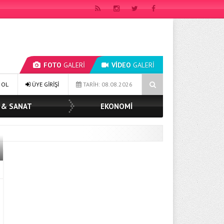
FOTO
GALERİ
VİDEO
GALERİ
ILDIZ TOPAK: ‘SOSYAL BELEDİYECİLİKTE HİÇBİR HEMŞERİMİZİ YALNIZ B
 OL
ÜYE GİRİŞİ
TARİH: 08.08.2026
 & SANAT
EKONOMİ