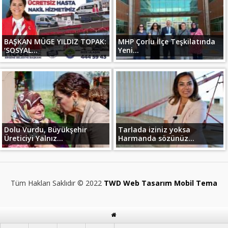
BAŞKAN MÜGE YILDIZ TOPAK:
MHP Çorlu İlçe Teşkilatında
‘SOSYAL...
Yeni...
Dolu Vurdu, Büyükşehir
Tarlada iziniz yoksa
Üreticiyi Yalnız...
Harmanda sözünüz...
Tüm Hakları Saklıdır © 2022
TWD Web Tasarım Mobil Tema