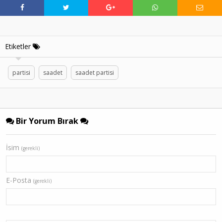
Etiketler
partisi
saadet
saadet partisi
Bir Yorum Bırak
İsim
(gerekli)
E-Posta
(gerekli)