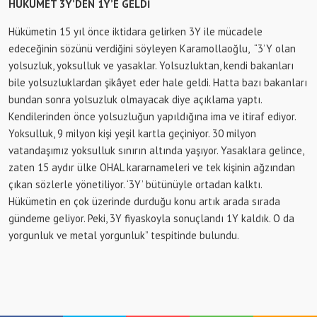
HÜKÜMET 3Y’DEN 1Y’E GELDİ
Hükümetin 15 yıl önce iktidara gelirken 3Y ile mücadele
edeceğinin sözünü verdiğini söyleyen Karamollaoğlu, “3’Y olan
yolsuzluk, yoksulluk ve yasaklar. Yolsuzluktan, kendi bakanları
bile yolsuzluklardan şikâyet eder hale geldi. Hatta bazı bakanları
bundan sonra yolsuzluk olmayacak diye açıklama yaptı.
Kendilerinden önce yolsuzluğun yapıldığına ima ve itiraf ediyor.
Yoksulluk, 9 milyon kişi yeşil kartla geçiniyor. 30 milyon
vatandaşımız yoksulluk sınırın altında yaşıyor. Yasaklara gelince,
zaten 15 aydır ülke OHAL kararnameleri ve tek kişinin ağzından
çıkan sözlerle yönetiliyor. ‘3Y’ bütünüyle ortadan kalktı.
Hükümetin en çok üzerinde durduğu konu artık arada sırada
gündeme geliyor. Peki, 3Y fiyaskoyla sonuçlandı 1Y kaldık. O da
yorgunluk ve metal yorgunluk” tespitinde bulundu.