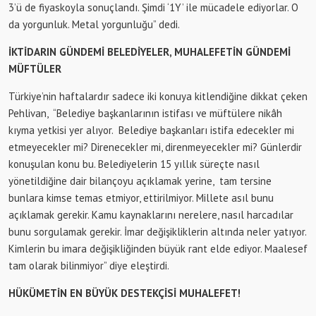
3’ü de fiyaskoyla sonuçlandı. Şimdi ‘1Y’ ile mücadele ediyorlar. O
da yorgunluk. Metal yorgunluğu” dedi.
İKTİDARIN GÜNDEMİ BELEDİYELER, MUHALEFETİN GÜNDEMİ
MÜFTÜLER
Türkiye’nin haftalardır sadece iki konuya kitlendiğine dikkat çeken
Pehlivan, “Belediye başkanlarının istifası ve müftülere nikâh
kıyma yetkisi yer alıyor. Belediye başkanları istifa edecekler mi
etmeyecekler mi? Direnecekler mi, direnmeyecekler mi? Günlerdir
konuşulan konu bu. Belediyelerin 15 yıllık süreçte nasıl
yönetildiğine dair bilançoyu açıklamak yerine, tam tersine
bunlara kimse temas etmiyor, ettirilmiyor. Millete asıl bunu
açıklamak gerekir. Kamu kaynaklarını nerelere, nasıl harcadılar
bunu sorgulamak gerekir. İmar değişikliklerin altında neler yatıyor.
Kimlerin bu imara değişikliğinden büyük rant elde ediyor. Maalesef
tam olarak bilinmiyor” diye eleştirdi.
HÜKÜMETİN EN BÜYÜK DESTEKÇİSİ MUHALEFET!