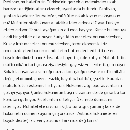
Pehlivan, muhalefettin Türkiye’nin gerçek gündeminden uzak
hareket ettiğinin altını çizerek, uyarılarda bulundu. Pehlivan,
şunları kaydetti: “Muhalefet, müftüler nikâh kıysın mı kıymasın
mı? Müftüler nikâh kıyarsa laiklik elden gidecek! Oysa Türkiye
elden gidiyor. Toprak ayağımızın altında kayıyor. Kimse bu konuyu
ciddi bir şekilde el almıyor. Suriye İdlib meselesi önümüzdeyken,
Kuzey Irak meselesi önümüzdeyken, terör, ekonomik kriz
önümüzdeyken bugün memleketin bütün dertleri bitti de en
büyük derdimiz bu mu? İnsanlar hayret içinde kalıyor. Muhalefetin
müftü nikâhı tartışması ziyadesiyle gayesiz ve sentetik görünüyor.
Sokakta insanlara sorduğunuzda konuştuğu mesele müftü nikâhı
değil, ekonomik güvencesizlik, hayat pahalılığı, işsizlik. Buradan
muhalefete seslenmek istiyorum. Hükümet algı operasyonlarını
çok iyi yapıyor. Çünkü hükümetin başı ne zaman derde girse bu tür
konuları getiriyor. Problemleri erteliyor. Üzerinde durmasını
istemiyor. Muhalefete diyorum ki, bu tür algı oyunlarıyla siz de
hükümetin dümen suyuna giriyorsunuz. Aslında hükümete en
büyük desteği siz veriyorsunuz, farkında değilsiniz.”