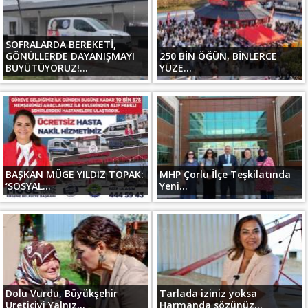
SOFRALARDA BEREKETİ,
GÖNÜLLERDE DAYANIŞMAYI
250 BİN ÖĞÜN, BİNLERCE
BÜYÜTÜYORUZ!...
YÜZE...
BAŞKAN MÜGE YILDIZ TOPAK:
MHP Çorlu İlçe Teşkilatında
‘SOSYAL...
Yeni...
Dolu Vurdu, Büyükşehir
Tarlada iziniz yoksa
Üreticiyi Yalnız...
Harmanda sözünüz...