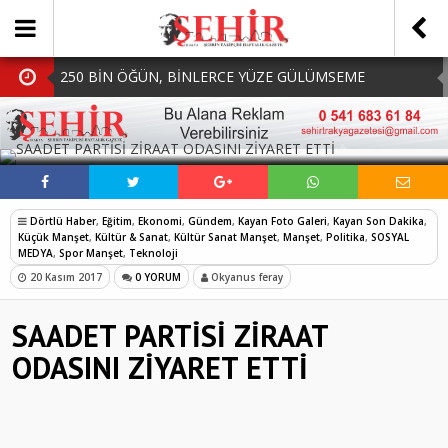
250 BİN ÖĞÜN, BİNLERCE YÜZE GÜLÜMSEME
BAŞKAN MÜGE YILDIZ TOPAK: ‘SOSYAL
SOSYAL MEDYADA PAYLAŞ
BELEDİYECİLİKTE HİÇBİR HEMŞERİMİZİ YALNIZ
MHP Çorlu İlçe Teşkilatında Yeni Dönem Başladı:
BIRAKMIYORUZ!’
Mazbatalar Alındı
Dolu Vurdu, Büyükşehir Üreticiyi Yalnız Bırakmadı
Dörtlü Haber
,
Eğitim
,
Ekonomi
,
Gündem
,
Kayan Foto Galeri
,
Kayan Son Dakika
,
SOFRALARDA BEREKETİ, GÖNÜLLERDE DAYANIŞMAYI
Küçük Manşet
,
Kültür & Sanat
,
Kültür Sanat Manşet
,
Manşet
,
Politika
,
SOSYAL
MEDYA
,
Spor Manşet
,
Teknoloji
BÜYÜTÜYORUZ!
20 Kasım 2017
0 YORUM
Okyanus feray
SAADET PARTİSİ ZİRAAT
ODASINI ZİYARET ETTİ